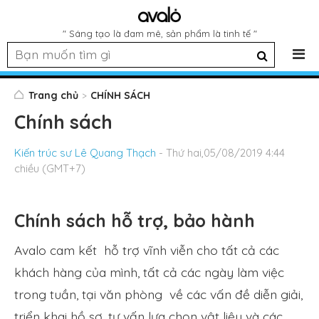
" Sáng tạo là đam mê, sản phẩm là tinh tế "
Trang chủ
CHÍNH SÁCH
Chính sách
Kiến trúc sư Lê Quang Thạch
- Thứ hai,05/08/2019 4:44
chiều (GMT+7)
Chính sách hỗ trợ, bảo hành
Avalo cam kết hỗ trợ vĩnh viễn cho tất cả các
khách hàng của mình, tất cả các ngày làm việc
trong tuần, tại văn phòng về các vấn đề diễn giải,
triển khai hồ sơ, tư vấn lựa chọn vật liệu và các