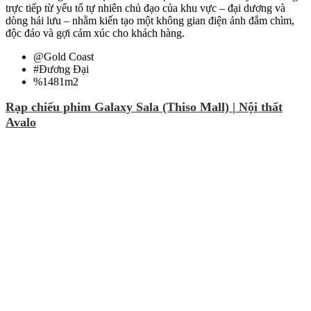
trực tiếp từ yếu tố tự nhiên chủ đạo của khu vực – đại dương và
dòng hải lưu – nhằm kiến tạo một không gian điện ảnh đắm chìm,
độc đáo và gợi cảm xúc cho khách hàng.
@
Gold Coast
#
Đương Đại
%
1481m2
Rạp chiếu phim Galaxy Sala (Thiso Mall) | Nội thất
Avalo