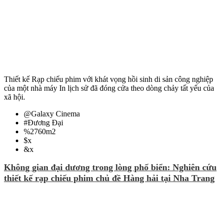
Thiết kế Rạp chiếu phim với khát vọng hồi sinh di sản công nghiệp
của một nhà máy In lịch sử đã đóng cửa theo dòng chảy tất yếu của
xã hội.
@
Galaxy Cinema
#
Đương Đại
%
2760m2
$
x
&
x
Không gian đại dương trong lòng phố biển: Nghiên cứu
thiết kế rạp chiếu phim chủ đề Hàng hải tại Nha Trang