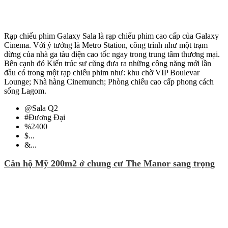
Rạp chiếu phim Galaxy Sala là rạp chiếu phim cao cấp của Galaxy
Cinema. Với ý tưởng là Metro Station, công trình như một trạm
dừng của nhà ga tàu điện cao tốc ngay trong trung tâm thương mại.
Bên cạnh đó Kiến trúc sư cũng đưa ra những công năng mới lần
đầu có trong một rạp chiếu phim như: khu chờ VIP Boulevar
Lounge; Nhà hàng Cinemunch; Phòng chiếu cao cấp phong cách
sống Lagom.
@
Sala Q2
#
Đương Đại
%
2400
$
...
&
...
Căn hộ Mỹ 200m2 ở chung cư The Manor sang trọng