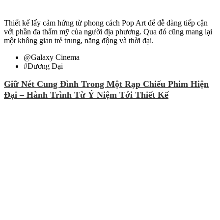
Thiết kế lấy cảm hứng từ phong cách Pop Art để dễ dàng tiếp cận
với phần đa thẩm mỹ của người địa phương. Qua đó cũng mang lại
một không gian trẻ trung, năng động và thời đại.
@
Galaxy Cinema
#
Đương Đại
Giữ Nét Cung Đình Trong Một Rạp Chiếu Phim Hiện
Đại – Hành Trình Từ Ý Niệm Tới Thiết Kế