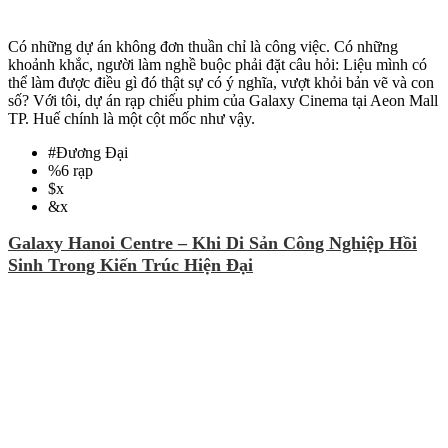
Có những dự án không đơn thuần chỉ là công việc. Có những
khoảnh khắc, người làm nghề buộc phải đặt câu hỏi: Liệu mình có
thể làm được điều gì đó thật sự có ý nghĩa, vượt khỏi bản vẽ và con
số? Với tôi, dự án rạp chiếu phim của Galaxy Cinema tại Aeon Mall
TP. Huế chính là một cột mốc như vậy.
#
Đương Đại
%
6 rạp
$
x
&
x
Galaxy Hanoi Centre – Khi Di Sản Công Nghiệp Hồi
Sinh Trong Kiến Trúc Hiện Đại