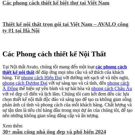
Các phong cách thiết kế biệt thự tại Việt Nam
Thiết kế nội thất trọn gói tại Việt Nam – AVALO công
ty #1 tại Hà Nội
Các Phong cách thiết kế Nội Thất
Tại Nội thất Avalo, chúng tôi mang đến một loạt
các phong cách
thiết kế nội thất
để đáp ứng mọi nhu cầu và sở thích của khách
hàng. Từ
phong cách Hiện Đại
với đường nét sạch sẽ và tiện nghi,
phong cách Đương Đại
với sự sáng tạo và cá tính, đến
phong cách
Á Đông
thể hiện sự yên bình và sự hài hòa và
phong cách Châu Âu
với vẻ đẹp cổ điển và lịch lãm. Chúng tôi cam kết đem đến các lựa
chọn thiết kế nội thất độc đáo và sáng tạo để tạo ra không gian sống
phản ánh cá tính và phong cách của mỗi khách hàng. Chất lượng và
sự tận tâm là tiêu chí hàng đầu trong mọi dự án của chúng tôi, để tạo
nên những không gian sống đẳng cấp và ấn tượng.
Xem thêm
30+ mẫu cổng nhà ống đẹp và phố biến 2024