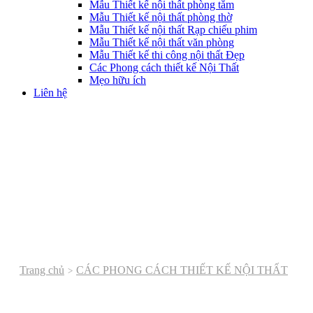
Mẫu Thiết kế nội thất phòng tắm
Mẫu Thiết kế nội thất phòng thờ
Mẫu Thiết kế nội thất Rạp chiếu phim
Mẫu Thiết kế nội thất văn phòng
Mẫu Thiết kế thi công nội thất Đẹp
Các Phong cách thiết kế Nội Thất
Mẹo hữu ích
Liên hệ
Trang chủ
CÁC PHONG CÁCH THIẾT KẾ NỘI THẤT