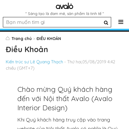
" Sáng tạo là đam mê, sản phẩm là tinh tế "
Trang chủ
ĐIỀU KHOẢN
Điều Khoản
Kiến trúc sư Lê Quang Thạch
- Thứ hai,05/08/2019 4:42
chiều (GMT+7)
Chào mừng Quý khách hàng
đến với Nội thất Avalo (Avalo
Interior Design)
Khi Quý khách hàng truy cập vào trang
website của Nội thất Avalo có nghĩa là Quý