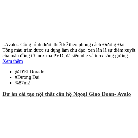
..Avalo.. Công trình được thiết kế theo phong cách Đương Đại.
Tông màu trầm được sử dụng làm chủ đạo, xen lẫn là sự điểm xuyết
của màu đồng từ inox mạ PVD, đá siêu nhẹ và inox sóng gương.
Xem thêm
@
D'El Dorado
#
Đương Đại
%
87m2
Dự án cải tạo nội thất căn hộ Ngoại Giao Đoàn- Avalo