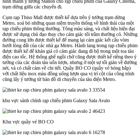
hình thành ý tưởng Station cho rạp chiếu phim của Galaxy Cinema,
trạm dừng giữa các chuyến đi.
Cụm rạp Thiso Mall được thiết kế dựa trên ý tưởng trạm dừng
Metro, xoá bỏ những quan niệm truyền thống về hình thái của một
rạp chiếu phim thông thường. Tông màu sáng, và chất liệu hiện đại
được sử dụng chủ đạo thay cho cảm giác tối trầm thường có. Những
đường cong lớn được thiết kế để mang lại cảm giác kết cấu vòm
hưới lòng đất của các nhà ga Metro. Hành lang trong rạp chiếu phim
được thiết kế để khán giả có cảm giác đang đi bộ trong một toa tàu
điện cao tốc. Hệ thống ghế ngồi chờ cũng được thiết kế riêng theo ý
tưởng của các đoàn tàu uốn lượn, nhưng ở một sự tối giản về đường
nét, và có chất cảm về chi tiết. Quầy BO CO (quầy vé bỏng bắp)
với chất liệu inox màu đồng uống lượn qua vị trí cột của công trình
cũng lấy ý tưởng từ bản đồ di chuyển của tàu điện Metro.
khu vực sảnh chính rạp chiếu phim Galaxy Sala Avalo
Khu vực quầy vé BO CO