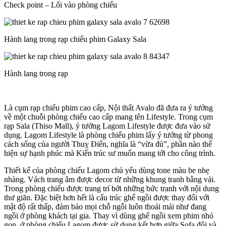
Check point – Lối vào phòng chiếu
Hành lang trong rạp chiếu phim Galaxy Sala
Hành lang trong rạp
Là cụm rạp chiếu phim cao cấp, Nội thất Avalo đã đưa ra ý tưởng
về một chuỗi phòng chiếu cao cấp mang tên Lifestyle. Trong cụm
rạp Sala (Thiso Mall), ý tưởng Lagom Lifestyle được đưa vào sử
dụng. Lagom Lifestyle là phòng chiếu phim lấy ý tưởng từ phong
cách sống của người Thuỵ Điển, nghĩa là “vừa đủ”, phần nào thể
hiện sự hạnh phúc mà Kiến trúc sư muốn mang tới cho công trình.
Thiết kế của phòng chiếu Lagom chủ yếu dùng tone màu be nhẹ
nhàng. Vách trang âm được decor từ những khung tranh bằng vải.
Trong phòng chiếu được trang trí bởi những bức tranh với nội dung
thư giãn. Đặc biệt hơn hết là cấu trúc ghế ngồi được thay đổi với
mật độ rất thấp, đảm bảo mọi chỗ ngỗi luôn thoải mái như đang
ngồi ở phòng khách tại gia. Thay vì dùng ghế ngồi xem phim nhỏ
gọn, ở phòng chiếu Lagom được sử dụng kết hợp giữa Sofa đôi và