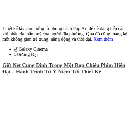
Thiết kế lấy cảm hứng từ phong cách Pop Art để dễ dàng tiếp cận
với phần đa thẩm mỹ của người địa phương. Qua đó cũng mang lại
một không gian trẻ trung, năng động và thời đại.
Xem thêm
@
Galaxy Cinema
#
Đương Đại
Giữ Nét Cung Đình Trong Một Rạp Chiếu Phim Hiện
Đại – Hành Trình Từ Ý Niệm Tới Thiết Kế