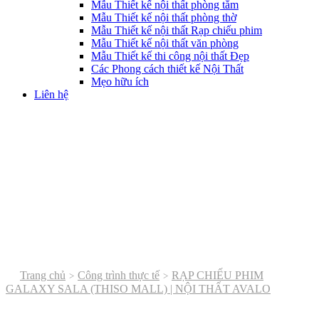
Mẫu Thiết kế nội thất phòng tắm
Mẫu Thiết kế nội thất phòng thờ
Mẫu Thiết kế nội thất Rạp chiếu phim
Mẫu Thiết kế nội thất văn phòng
Mẫu Thiết kế thi công nội thất Đẹp
Các Phong cách thiết kế Nội Thất
Mẹo hữu ích
Liên hệ
Trang chủ
Công trình thực tế
RẠP CHIẾU PHIM
GALAXY SALA (THISO MALL) | NỘI THẤT AVALO