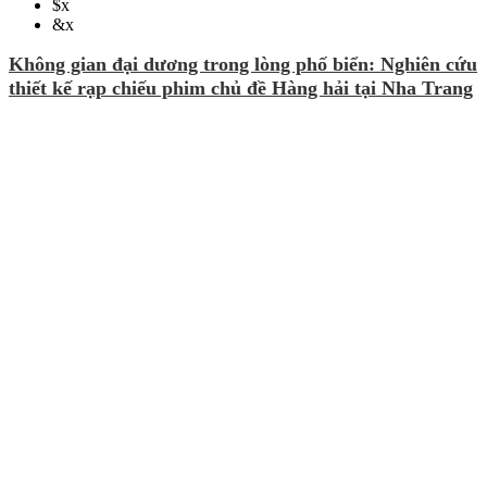
$
x
&
x
Không gian đại dương trong lòng phố biển: Nghiên cứu
thiết kế rạp chiếu phim chủ đề Hàng hải tại Nha Trang