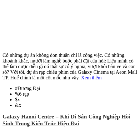
Có những dự án không đơn thuần chỉ là công việc. Có những
khoảnh khắc, người làm nghề buộc phải đặt câu hỏi: Liệu mình có
thể làm được điều gì đó thật sự có ý nghĩa, vượt khỏi bản vẽ và con
số? Với tôi, dự án rạp chiếu phim của Galaxy Cinema tại Aeon Mall
TP. Huế chính là một cột mốc như vậy.
Xem thêm
#
Đương Đại
%
6 rạp
$
x
&
x
Galaxy Hanoi Centre – Khi Di Sản Công Nghiệp Hồi
Sinh Trong Kiến Trúc Hiện Đại