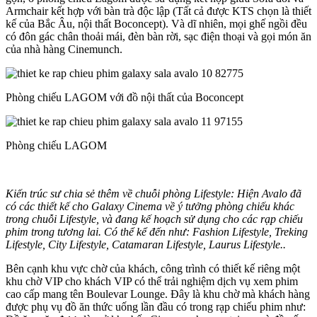
Armchair kết hợp với bàn trà độc lập (Tất cả được KTS chọn là thiết
kế của Bắc Âu, nội thất Boconcept). Và dĩ nhiên, mọi ghế ngồi đều
có đôn gác chân thoải mái, đèn bàn rời, sạc điện thoại và gọi món ăn
của nhà hàng Cinemunch.
Phòng chiếu LAGOM với đồ nội thất của Boconcept
Phòng chiếu LAGOM
Kiến trúc sư chia sẻ thêm về chuỗi phòng Lifestyle: Hiện Avalo đã
có các thiết kế cho Galaxy Cinema về ý tưởng phòng chiếu khác
trong chuỗi Lifestyle, và đang kế hoạch sử dụng cho các rạp chiếu
phim trong tương lai. Có thể kể đến như: Fashion Lifestyle, Treking
Lifestyle, City Lifestyle, Catamaran Lifestyle, Laurus Lifestyle..
Bên cạnh khu vực chờ của khách, công trình có thiết kế riêng một
khu chờ VIP cho khách VIP có thể trải nghiệm dịch vụ xem phim
cao cấp mang tên Boulevar Lounge. Đây là khu chờ mà khách hàng
được phụ vụ đồ ăn thức uống lần đầu có trong rạp chiếu phim như: