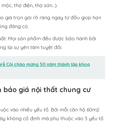
 mộc, thợ điện, thợ sơn…).
áo giá trọn gói rõ ràng ngay từ đầu giúp hạn
hông đáng có.
hất: Mọi sản phẩm đều được bảo hành bởi
g lại sự yên tâm tuyệt đối.
m Về Cội chào mừng 50 năm thành lập khoa
 báo giá nội thất chung cư
huộc vào nhiều yếu tố. Bởi mỗi căn hộ 60m2
 này không cố định mà phụ thuộc vào 3 yếu tố