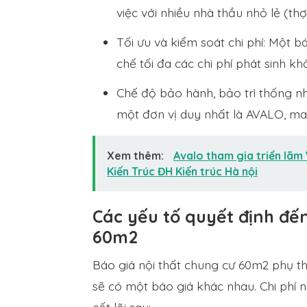
việc với nhiều nhà thầu nhỏ lẻ (thợ
Tối ưu và kiểm soát chi phí: Một b
chế tối đa các chi phí phát sinh k
Chế độ bảo hành, bảo trì thống n
một đơn vị duy nhất là AVALO, man
Xem thêm:
Avalo tham gia triển lã
Kiến Trúc ĐH Kiến trúc Hà nội
Các yếu tố quyết định đến
60m2
Báo giá nội thất chung cư 60m2 phụ t
sẽ có một báo giá khác nhau. Chi phí