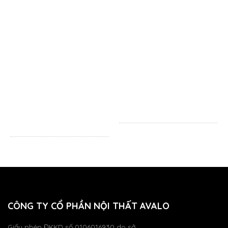
CÔNG TY CỔ PHẦN NỘI THẤT AVALO
Giấy phép ĐKKD số 0106016930 do sở