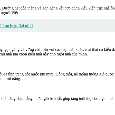
hà. Đường nét dốc thẳng và gọn gàng kết hợp cùng kiểu kiến trúc nhà ố
 người Việt.
 ống hiện đại nhất
, gọn gàng và vững chãi. So với các loại mái khác, mái thái có kiểu dá
u chủ nhà lựa chọn kiểu mái này cho ngôi nhà của mình.
i đa tình trạng dột nước khi mưa. Đồng thời, hệ thống thông gió được t
hi trời nắng.
khả năng chịu nắng, mưa, gió bão tốt, giúp tăng tuổi thọ cho ngôi nhà. 