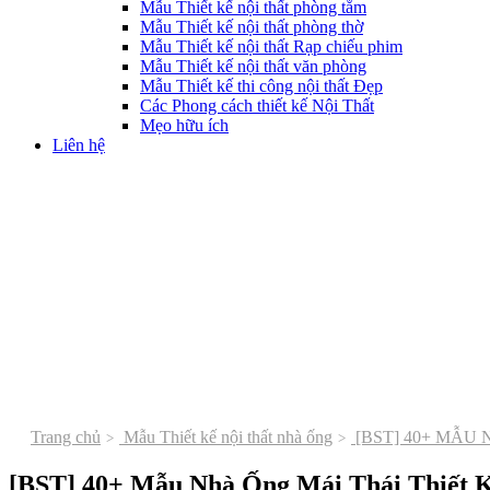
Mẫu Thiết kế nội thất phòng tắm
Mẫu Thiết kế nội thất phòng thờ
Mẫu Thiết kế nội thất Rạp chiếu phim
Mẫu Thiết kế nội thất văn phòng
Mẫu Thiết kế thi công nội thất Đẹp
Các Phong cách thiết kế Nội Thất
Mẹo hữu ích
Liên hệ
Trang chủ
Mẫu Thiết kế nội thất nhà ống
[BST] 40+ MẪU
[BST] 40+ Mẫu Nhà Ống Mái Thái Thiết 