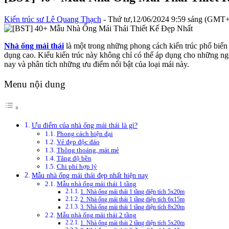
Kiến trúc sư Lê Quang Thạch
- Thứ tư,12/06/2024 9:59 sáng (GMT
Nhà ống mái thái
là một trong những phong cách kiến trúc phổ biến 
dụng cao. Kiểu kiến trúc này không chỉ có thể áp dụng cho những ng
nay và phân tích những ưu điểm nổi bật của loại mái này.
Menu nội dung
Ưu điểm của nhà ống mái thái là gì?
Phong cách hiện đại
Vẻ đẹp độc đáo
Thông thoáng, mát mẻ
Tăng độ bền
Chi phí hợp lý
Mẫu nhà ống mái thái đẹp nhất hiện nay
Mẫu nhà ống mái thái 1 tầng
1. Nhà ống mái thái 1 tầng diện tích 5x20m
2. Nhà ống mái thái 1 tầng diện tích 6x15m
3. Nhà ống mái thái 1 tầng diện tích 8x20m
Mẫu nhà ống mái thái 2 tầng
1. Nhà ống mái thái 2 tầng diện tích 5x20m