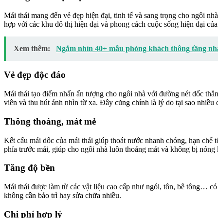
Mái thái mang đến vẻ đẹp hiện đại, tinh tế và sang trọng cho ngôi n
hợp với các khu đô thị hiện đại và phong cách cuộc sống hiện đại của
Xem thêm:
Ngắm nhìn 40+ mẫu phòng khách thông tầng nhà
Vẻ đẹp độc đáo
Mái thái tạo điểm nhấn ấn tượng cho ngôi nhà với đường nét dốc thẳng
viên và thu hút ánh nhìn từ xa. Đây cũng chính là lý do tại sao nhiề
Thông thoáng, mát mẻ
Kết cấu mái dốc của mái thái giúp thoát nước nhanh chóng, hạn chế tố
phía trước mái, giúp cho ngôi nhà luôn thoáng mát và không bị nóng k
Tăng độ bền
Mái thái được làm từ các vật liệu cao cấp như ngói, tôn, bê tông… có 
không cần bảo trì hay sửa chữa nhiều.
Chi phí hợp lý