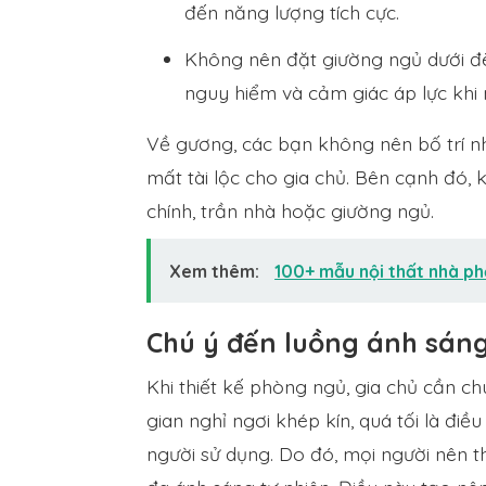
đến năng lượng tích cực.
Không nên đặt giường ngủ dưới đè
nguy hiểm và cảm giác áp lực khi 
Về gương, các bạn không nên bố trí n
mất tài lộc cho gia chủ. Bên cạnh đó,
chính, trần nhà hoặc giường ngủ.
Xem thêm:
100+ mẫu nội thất nhà p
Chú ý đến luồng ánh sán
Khi thiết kế phòng ngủ, gia chủ cần ch
gian nghỉ ngơi khép kín, quá tối là điề
người sử dụng. Do đó, mọi người nên t