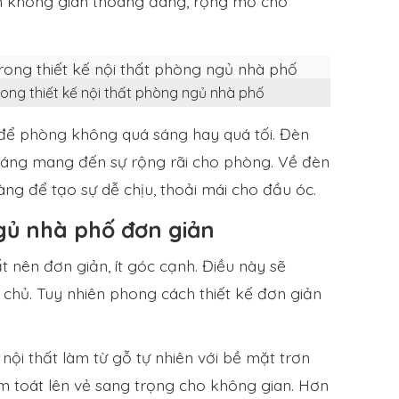
ên không gian thoáng đãng, rộng mở cho
rong thiết kế nội thất phòng ngủ nhà phố
để phòng không quá sáng hay quá tối. Đèn
sáng mang đến sự rộng rãi cho phòng. Về đèn
ng để tạo sự dễ chịu, thoải mái cho đầu óc.
gủ nhà phố đơn giản
t nên đơn giản, ít góc cạnh. Điều này sẽ
chủ. Tuy nhiên phong cách thiết kế đơn giản
nội thất làm từ gỗ tự nhiên với bề mặt trơn
ằm toát lên vẻ sang trọng cho không gian. Hơn