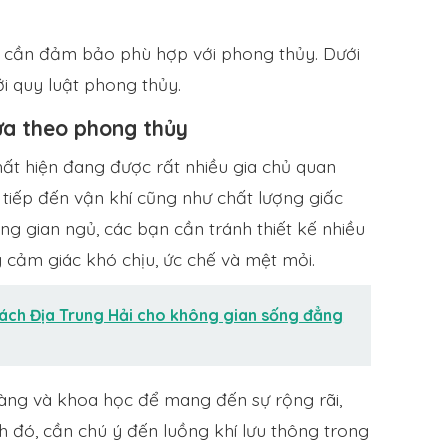
 cần đảm bảo phù hợp với phong thủy. Dưới
ới quy luật phong thủy.
ựa theo phong thủy
hất hiện đang được rất nhiều gia chủ quan
c tiếp đến vận khí cũng như chất lượng giấc
ông gian ngủ, các bạn cần tránh thiết kế nhiều
 cảm giác khó chịu, ức chế và mệt mỏi.
cách Địa Trung Hải cho không gian sống đẳng
àng và khoa học để mang đến sự rộng rãi,
 đó, cần chú ý đến luồng khí lưu thông trong