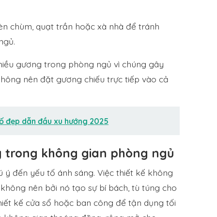
n chùm, quạt trần hoặc xà nhà để tránh
ngủ.
hiều gương trong phòng ngủ vì chúng gây
 không nên đặt gương chiếu trực tiếp vào cả
hố đẹp dẫn đầu xu hướng 2025
g trong không gian phòng ngủ
ú ý đến yếu tố ánh sáng. Việc thiết kế không
u không nên bởi nó tạo sự bí bách, tù túng cho
hiết kế cửa sổ hoặc ban công để tận dụng tối