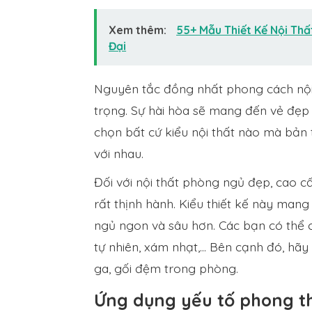
Xem thêm:
55+ Mẫu Thiết Kế Nội Thấ
Đại
Nguyên tắc đồng nhất phong cách nội
trọng. Sự hài hòa sẽ mang đến vẻ đẹp 
chọn bất cứ kiểu nội thất nào mà bản 
với nhau.
Đối với nội thất phòng ngủ đẹp, cao c
rất thịnh hành. Kiểu thiết kế này man
ngủ ngon và sâu hơn. Các bạn có thể 
tự nhiên, xám nhạt,… Bên cạnh đó, hã
ga, gối đệm trong phòng.
Ứng dụng yếu tố phong th