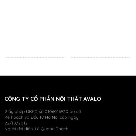
CÔNG TY CỔ PHẦN NỘI THẤT AVALO
Giấy phép ĐKKD số 0106016930 do sở
Kế hoạch và Đầu tư Hà Nội cấp ngày
22/10/2012
Người đại diện: Lê Quang Thạch