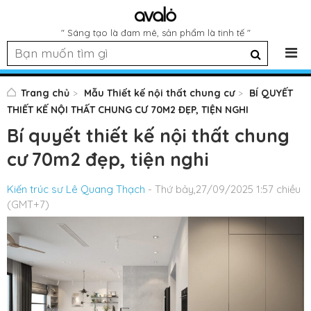
" Sáng tạo là đam mê, sản phẩm là tinh tế "
Trang chủ
Mẫu Thiết kế nội thất chung cư
BÍ QUYẾT
THIẾT KẾ NỘI THẤT CHUNG CƯ 70M2 ĐẸP, TIỆN NGHI
Bí quyết thiết kế nội thất chung
cư 70m2 đẹp, tiện nghi
Kiến trúc sư Lê Quang Thạch
- Thứ bảy,27/09/2025 1:57 chiều
(GMT+7)