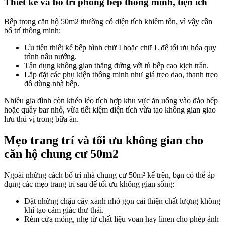
Thiết kế và bố trí phòng bếp thông minh, tiện ích
Bếp trong căn hộ 50m2 thường có diện tích khiêm tốn, vì vậy cần
bố trí thông minh:
Ưu tiên thiết kế bếp hình chữ I hoặc chữ L để tối ưu hóa quy
trình nấu nướng.
Tận dụng không gian thẳng đứng với tủ bếp cao kịch trần.
Lắp đặt các phụ kiện thông minh như giá treo dao, thanh treo
đồ dùng nhà bếp.
Nhiều gia đình còn khéo léo tích hợp khu vực ăn uống vào đảo bếp
hoặc quầy bar nhỏ, vừa tiết kiệm diện tích vừa tạo không gian giao
lưu thú vị trong bữa ăn.
Mẹo trang trí và tối ưu không gian cho
căn hộ chung cư 50m2
Ngoài những cách bố trí nhà chung cư 50m² kể trên, bạn có thể áp
dụng các mẹo trang trí sau để tối ưu không gian sống:
Đặt những chậu cây xanh nhỏ gọn cải thiện chất lượng không
khí tạo cảm giác thư thái.
Rèm cửa mỏng, nhẹ từ chất liệu voan hay linen cho phép ánh