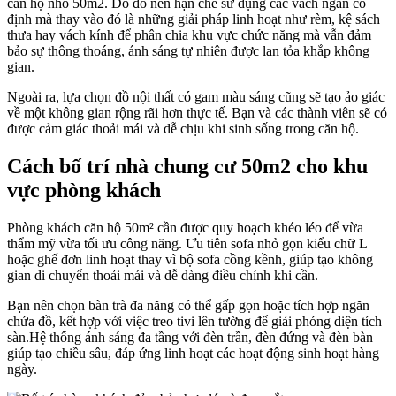
căn hộ nhỏ 50m2. Do đó nên hạn chế sử dụng các vách ngăn cố
định mà thay vào đó là những giải pháp linh hoạt như rèm, kệ sách
thưa hay vách kính để phân chia khu vực chức năng mà vẫn đảm
bảo sự thông thoáng, ánh sáng tự nhiên được lan tỏa khắp không
gian.
Ngoài ra, lựa chọn đồ nội thất có gam màu sáng cũng sẽ tạo ảo giác
về một không gian rộng rãi hơn thực tế. Bạn và các thành viên sẽ có
được cảm giác thoải mái và dễ chịu khi sinh sống trong căn hộ.
Cách bố trí nhà chung cư 50m2 cho khu
vực phòng khách
Phòng khách căn hộ 50m² cần được quy hoạch khéo léo để vừa
thẩm mỹ vừa tối ưu công năng. Ưu tiên sofa nhỏ gọn kiểu chữ L
hoặc ghế đơn linh hoạt thay vì bộ sofa cồng kềnh, giúp tạo không
gian di chuyển thoải mái và dễ dàng điều chỉnh khi cần.
Bạn nên chọn bàn trà đa năng có thể gấp gọn hoặc tích hợp ngăn
chứa đồ, kết hợp với việc treo tivi lên tường để giải phóng diện tích
sàn.Hệ thống ánh sáng đa tầng với đèn trần, đèn đứng và đèn bàn
giúp tạo chiều sâu, đáp ứng linh hoạt các hoạt động sinh hoạt hàng
ngày.