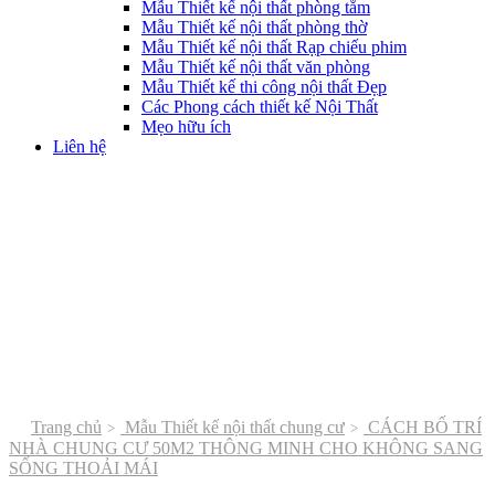
Mẫu Thiết kế nội thất phòng tắm
Mẫu Thiết kế nội thất phòng thờ
Mẫu Thiết kế nội thất Rạp chiếu phim
Mẫu Thiết kế nội thất văn phòng
Mẫu Thiết kế thi công nội thất Đẹp
Các Phong cách thiết kế Nội Thất
Mẹo hữu ích
Liên hệ
Trang chủ
Mẫu Thiết kế nội thất chung cư
CÁCH BỐ TRÍ
NHÀ CHUNG CƯ 50M2 THÔNG MINH CHO KHÔNG SANG
SỐNG THOẢI MÁI