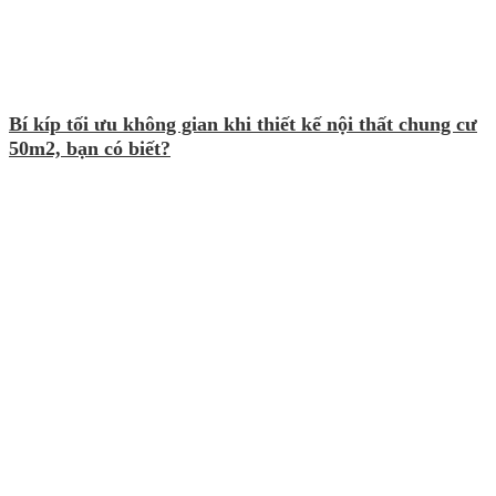
Bí kíp tối ưu không gian khi thiết kế nội thất chung cư
50m2, bạn có biết?