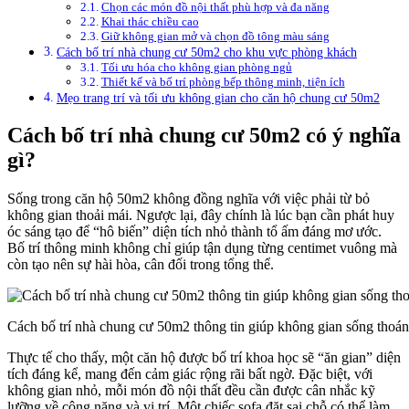
Chọn các món đồ nội thất phù hợp và đa năng
Khai thác chiều cao
Giữ không gian mở và chọn đồ tông màu sáng
Cách bố trí nhà chung cư 50m2 cho khu vực phòng khách
Tối ưu hóa cho không gian phòng ngủ
Thiết kế và bố trí phòng bếp thông minh, tiện ích
Mẹo trang trí và tối ưu không gian cho căn hộ chung cư 50m2
Cách bố trí nhà chung cư 50m2 có ý nghĩa
gì?
Sống trong căn hộ 50m2 không đồng nghĩa với việc phải từ bỏ
không gian thoải mái. Ngược lại, đây chính là lúc bạn cần phát huy
óc sáng tạo để “hô biến” diện tích nhỏ thành tổ ấm đáng mơ ước.
Bố trí thông minh không chỉ giúp tận dụng từng centimet vuông mà
còn tạo nên sự hài hòa, cân đối trong tổng thể.
Cách bố trí nhà chung cư 50m2 thông tin giúp không gian sống thoá
Thực tế cho thấy, một căn hộ được bố trí khoa học sẽ “ăn gian” diện
tích đáng kể, mang đến cảm giác rộng rãi bất ngờ. Đặc biệt, với
không gian nhỏ, mỗi món đồ nội thất đều cần được cân nhắc kỹ
lưỡng về công năng và vị trí. Một chiếc sofa đặt sai chỗ có thể làm