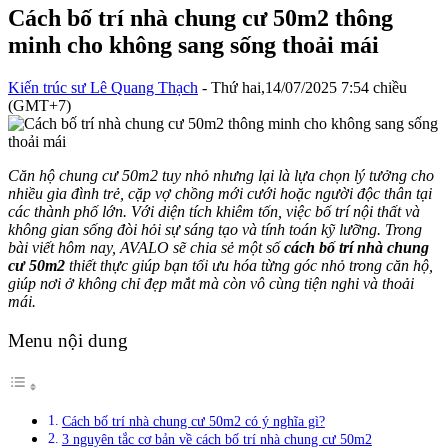
Cách bố trí nhà chung cư 50m2 thông
minh cho không sang sống thoải mái
Kiến trúc sư Lê Quang Thạch
- Thứ hai,14/07/2025 7:54 chiều
(GMT+7)
Căn hộ chung cư 50m2 tuy nhỏ nhưng lại là lựa chọn lý tưởng cho
nhiều gia đình trẻ, cặp vợ chồng mới cưới hoặc người độc thân tại
các thành phố lớn. Với diện tích khiêm tốn, việc bố trí nội thất và
không gian sống đòi hỏi sự sáng tạo và tính toán kỹ lưỡng. Trong
bài viết hôm nay, AVALO sẽ chia sẻ một số
cách bố trí nhà chung
cư 50m2
thiết thực giúp bạn tối ưu hóa từng góc nhỏ trong căn hộ,
giúp nơi ở không chỉ đẹp mắt mà còn vô cùng tiện nghi và thoải
mái.
Menu nội dung
Cách bố trí nhà chung cư 50m2 có ý nghĩa gì?
3 nguyên tắc cơ bản về cách bố trí nhà chung cư 50m2