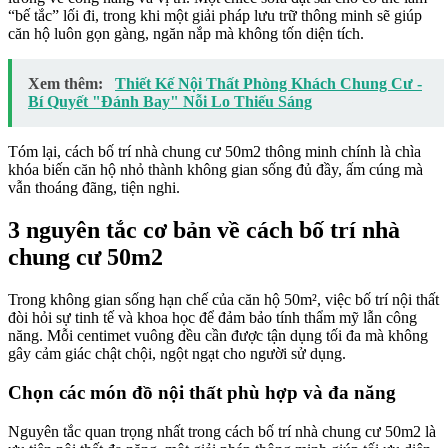
“bế tắc” lối đi, trong khi một giải pháp lưu trữ thông minh sẽ giúp
căn hộ luôn gọn gàng, ngăn nắp mà không tốn diện tích.
Xem thêm:
Thiết Kế Nội Thất Phòng Khách Chung Cư -
Bí Quyết "Đánh Bay" Nỗi Lo Thiếu Sáng
Tóm lại, cách bố trí nhà chung cư 50m2 thông minh chính là chìa
khóa biến căn hộ nhỏ thành không gian sống đủ đầy, ấm cúng mà
vẫn thoáng đãng, tiện nghi.
3 nguyên tắc cơ bản về cách bố trí nhà
chung cư 50m2
Trong không gian sống hạn chế của căn hộ 50m², việc bố trí nội thất
đòi hỏi sự tinh tế và khoa học để đảm bảo tính thẩm mỹ lẫn công
năng. Mỗi centimet vuông đều cần được tận dụng tối đa mà không
gây cảm giác chật chội, ngột ngạt cho người sử dụng.
Chọn các món đồ nội thất phù hợp và đa năng
Nguyên tắc quan trọng nhất trong cách bố trí nhà chung cư 50m2 là