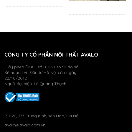
CÔNG TY CỔ PHẦN NỘI THẤT AVALO
Giấy phép ĐKKD số 0106016930 do sở
Kế hoạch và Đầu tư Hà Nội cấp ngày
22/10/2012
Người đại diện: Lê Quang Thạch
P102E, 173 Trung Kính, Yên Hòa, Hà Nội.
avalo@avalo.com.vn