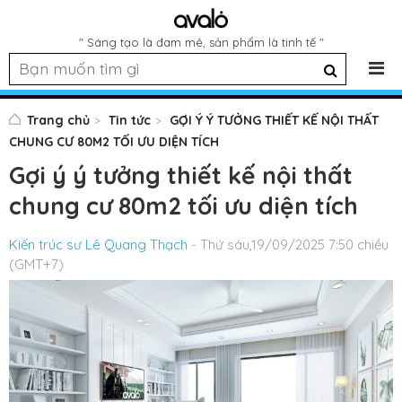
" Sáng tạo là đam mê, sản phẩm là tinh tế "
Trang chủ
Tin tức
GỢI Ý Ý TƯỞNG THIẾT KẾ NỘI THẤT
CHUNG CƯ 80M2 TỐI ƯU DIỆN TÍCH
Gợi ý ý tưởng thiết kế nội thất
chung cư 80m2 tối ưu diện tích
Kiến trúc sư Lê Quang Thạch
- Thứ sáu,19/09/2025 7:50 chiều
(GMT+7)