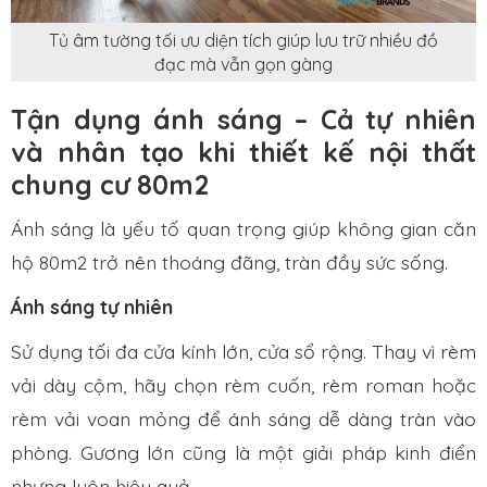
Tủ âm tường tối ưu diện tích giúp lưu trữ nhiều đồ
đạc mà vẫn gọn gàng
Tận dụng ánh sáng – Cả tự nhiên
và nhân tạo khi thiết kế nội thất
chung cư 80m2
Ánh sáng là yếu tố quan trọng giúp không gian căn
hộ 80m2 trở nên thoáng đãng, tràn đầy sức sống.
Ánh sáng tự nhiên
Sử dụng tối đa cửa kính lớn, cửa sổ rộng. Thay vì rèm
vải dày cộm, hãy chọn rèm cuốn, rèm roman hoặc
rèm vải voan mỏng để ánh sáng dễ dàng tràn vào
phòng. Gương lớn cũng là một giải pháp kinh điển
nhưng luôn hiệu quả.