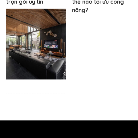
trọn gói uy tín
thế nào tối ưu công
năng?