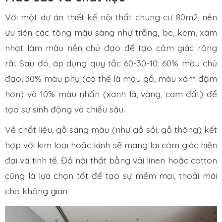
Với một dự án thiết kế nội thất chung cư 80m2, nên
ưu tiên các tông màu sáng như trắng, be, kem, xám
nhạt làm màu nền chủ đạo để tạo cảm giác rộng
rãi. Sau đó, áp dụng quy tắc 60-30-10: 60% màu chủ
đạo, 30% màu phụ (có thể là màu gỗ, màu xám đậm
hơn) và 10% màu nhấn (xanh lá, vàng, cam đất) để
tạo sự sinh động và chiều sâu.
Về chất liệu, gỗ sáng màu (như gỗ sồi, gỗ thông) kết
hợp với kim loại hoặc kính sẽ mang lại cảm giác hiện
đại và tinh tế. Đồ nội thất bằng vải linen hoặc cotton
cũng là lựa chọn tốt để tạo sự mềm mại, thoải mái
cho không gian.