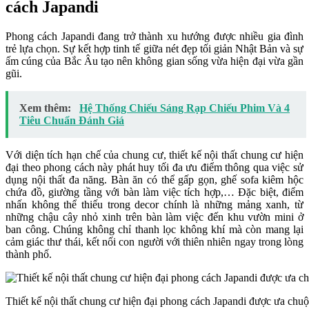
cách Japandi
Phong cách Japandi đang trở thành xu hướng được nhiều gia đình
trẻ lựa chọn. Sự kết hợp tinh tế giữa nét đẹp tối giản Nhật Bản và sự
ấm cúng của Bắc Âu tạo nên không gian sống vừa hiện đại vừa gần
gũi.
Xem thêm:
Hệ Thống Chiếu Sáng Rạp Chiếu Phim Và 4
Tiêu Chuẩn Đánh Giá
Với diện tích hạn chế của chung cư, thiết kế nội thất chung cư hiện
đại theo phong cách này phát huy tối đa ưu điểm thông qua việc sử
dụng nội thất đa năng. Bàn ăn có thể gấp gọn, ghế sofa kiêm hộc
chứa đồ, giường tầng với bàn làm việc tích hợp,… Đặc biệt, điểm
nhấn không thể thiếu trong decor chính là những mảng xanh, từ
những chậu cây nhỏ xinh trên bàn làm việc đến khu vườn mini ở
ban công. Chúng không chỉ thanh lọc không khí mà còn mang lại
cảm giác thư thái, kết nối con người với thiên nhiên ngay trong lòng
thành phố.
Thiết kế nội thất chung cư hiện đại phong cách Japandi được ưa chu