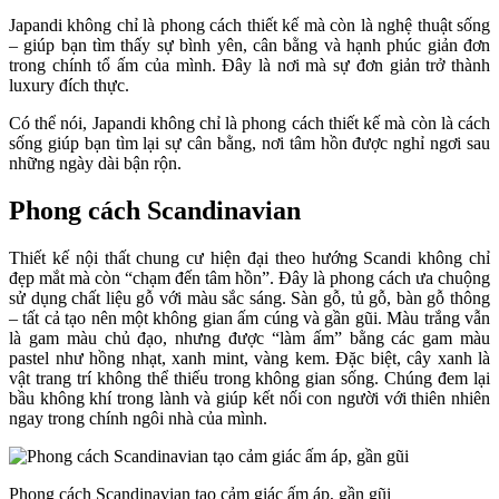
Japandi không chỉ là phong cách thiết kế mà còn là nghệ thuật sống
– giúp bạn tìm thấy sự bình yên, cân bằng và hạnh phúc giản đơn
trong chính tổ ấm của mình. Đây là nơi mà sự đơn giản trở thành
luxury đích thực.
Có thể nói, Japandi không chỉ là phong cách thiết kế mà còn là cách
sống giúp bạn tìm lại sự cân bằng, nơi tâm hồn được nghỉ ngơi sau
những ngày dài bận rộn.
Phong cách Scandinavian
Thiết kế nội thất chung cư hiện đại theo hướng Scandi không chỉ
đẹp mắt mà còn “chạm đến tâm hồn”. Đây là phong cách ưa chuộng
sử dụng chất liệu gỗ với màu sắc sáng. Sàn gỗ, tủ gỗ, bàn gỗ thông
– tất cả tạo nên một không gian ấm cúng và gần gũi. Màu trắng vẫn
là gam màu chủ đạo, nhưng được “làm ấm” bằng các gam màu
pastel như hồng nhạt, xanh mint, vàng kem. Đặc biệt, cây xanh là
vật trang trí không thể thiếu trong không gian sống. Chúng đem lại
bầu không khí trong lành và giúp kết nối con người với thiên nhiên
ngay trong chính ngôi nhà của mình.
Phong cách Scandinavian tạo cảm giác ấm áp, gần gũi