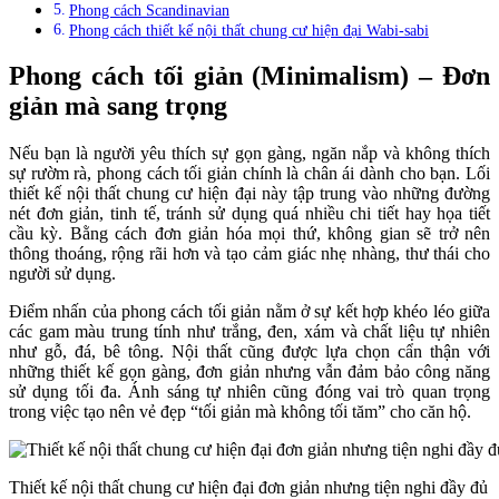
Phong cách Scandinavian
Phong cách thiết kế nội thất chung cư hiện đại Wabi-sabi
Phong cách tối giản (Minimalism) – Đơn
giản mà sang trọng
Nếu bạn là người yêu thích sự gọn gàng, ngăn nắp và không thích
sự rườm rà, phong cách tối giản chính là chân ái dành cho bạn. Lối
thiết kế nội thất chung cư hiện đại này tập trung vào những đường
nét đơn giản, tinh tế, tránh sử dụng quá nhiều chi tiết hay họa tiết
cầu kỳ. Bằng cách đơn giản hóa mọi thứ, không gian sẽ trở nên
thông thoáng, rộng rãi hơn và tạo cảm giác nhẹ nhàng, thư thái cho
người sử dụng.
Điểm nhấn của phong cách tối giản nằm ở sự kết hợp khéo léo giữa
các gam màu trung tính như trắng, đen, xám và chất liệu tự nhiên
như gỗ, đá, bê tông. Nội thất cũng được lựa chọn cẩn thận với
những thiết kế gọn gàng, đơn giản nhưng vẫn đảm bảo công năng
sử dụng tối đa. Ánh sáng tự nhiên cũng đóng vai trò quan trọng
trong việc tạo nên vẻ đẹp “tối giản mà không tối tăm” cho căn hộ.
Thiết kế nội thất chung cư hiện đại đơn giản nhưng tiện nghi đầy đủ