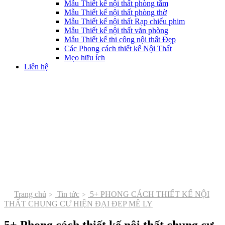
Mẫu Thiết kế nội thất phòng tắm
Mẫu Thiết kế nội thất phòng thờ
Mẫu Thiết kế nội thất Rạp chiếu phim
Mẫu Thiết kế nội thất văn phòng
Mẫu Thiết kế thi công nội thất Đẹp
Các Phong cách thiết kế Nội Thất
Mẹo hữu ích
Liên hệ
Trang chủ
Tin tức
5+ PHONG CÁCH THIẾT KẾ NỘI
THẤT CHUNG CƯ HIỆN ĐẠI ĐẸP MÊ LY