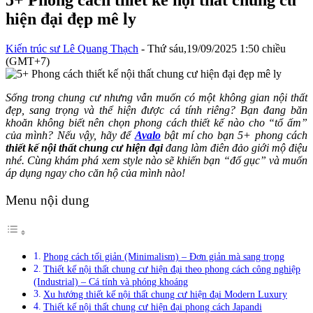
5+ Phong cách thiết kế nội thất chung cư
hiện đại đẹp mê ly
Kiến trúc sư Lê Quang Thạch
- Thứ sáu,19/09/2025 1:50 chiều
(GMT+7)
Sống trong chung cư nhưng vẫn muốn có một không gian nội thất
đẹp, sang trọng và thể hiện được cá tính riêng? Bạn đang băn
khoăn không biết nên chọn phong cách thiết kế nào cho “tổ ấm”
của mình? Nếu vậy, hãy để
Avalo
bật mí cho bạn 5+ phong cách
thiết kế nội thất chung cư hiện đại
đang làm điên đảo giới mộ điệu
nhé. Cùng khám phá xem style nào sẽ khiến bạn “đổ gục” và muốn
áp dụng ngay cho căn hộ của mình nào!
Menu nội dung
Phong cách tối giản (Minimalism) – Đơn giản mà sang trọng
Thiết kế nội thất chung cư hiện đại theo phong cách công nghiệp
(Industrial) – Cá tính và phóng khoáng
Xu hướng thiết kế nội thất chung cư hiện đại Modern Luxury
Thiết kế nội thất chung cư hiện đại phong cách Japandi