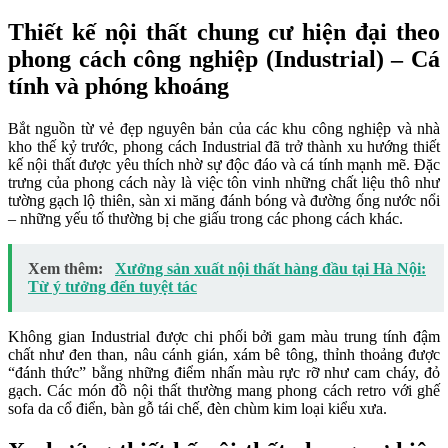
Thiết kế nội thất chung cư hiện đại theo
phong cách công nghiệp (Industrial) – Cá
tính và phóng khoáng
Bắt nguồn từ vẻ đẹp nguyên bản của các khu công nghiệp và nhà
kho thế kỷ trước, phong cách Industrial đã trở thành xu hướng thiết
kế nội thất được yêu thích nhờ sự độc đáo và cá tính mạnh mẽ. Đặc
trưng của phong cách này là việc tôn vinh những chất liệu thô như
tường gạch lộ thiên, sàn xi măng đánh bóng và đường ống nước nổi
– những yếu tố thường bị che giấu trong các phong cách khác.
Xem thêm:
Xưởng sản xuất nội thất hàng đầu tại Hà Nội:
Từ ý tưởng đến tuyệt tác
Không gian Industrial được chi phối bởi gam màu trung tính đậm
chất như đen than, nâu cánh gián, xám bê tông, thỉnh thoảng được
“đánh thức” bằng những điểm nhấn màu rực rỡ như cam cháy, đỏ
gạch. Các món đồ nội thất thường mang phong cách retro với ghế
sofa da cổ điển, bàn gỗ tái chế, đèn chùm kim loại kiểu xưa.