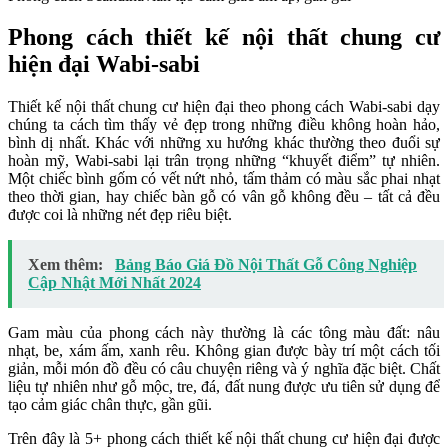
Phong cách thiết kế nội thất chung cư
hiện đại Wabi-sabi
Thiết kế nội thất chung cư hiện đại theo phong cách Wabi-sabi dạy
chúng ta cách tìm thấy vẻ đẹp trong những điều không hoàn hảo,
bình dị nhất. Khác với những xu hướng khác thường theo đuổi sự
hoàn mỹ, Wabi-sabi lại trân trọng những “khuyết điểm” tự nhiên.
Một chiếc bình gốm có vết nứt nhỏ, tấm thảm có màu sắc phai nhạt
theo thời gian, hay chiếc bàn gỗ có vân gỗ không đều – tất cả đều
được coi là những nét đẹp riêu biệt.
Xem thêm:
Bảng Báo Giá Đồ Nội Thất Gỗ Công Nghiệp
Cập Nhật Mới Nhất 2024
Gam màu của phong cách này thường là các tông màu đất: nâu
nhạt, be, xám ấm, xanh rêu. Không gian được bày trí một cách tối
giản, mỗi món đồ đều có câu chuyện riêng và ý nghĩa đặc biệt. Chất
liệu tự nhiên như gỗ mộc, tre, đá, đất nung được ưu tiên sử dụng để
tạo cảm giác chân thực, gần gũi.
Trên đây là 5+ phong cách thiết kế nội thất chung cư hiện đại được