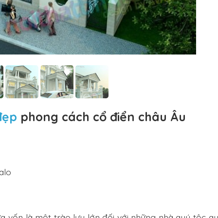
đẹp
phong cách cổ điển châu Âu
alo
ưa vốn là một trào lưu lớn đối với những nhà quý tộc qu