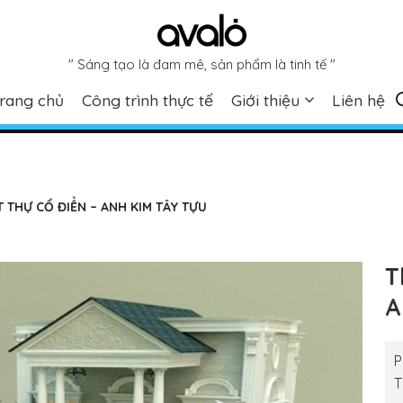
" Sáng tạo là đam mê, sản phẩm là tinh tế "
rang chủ
Công trình thực tế
Giới thiệu
Liên hệ
ỆT THỰ CỔ ĐIỂN – ANH KIM TÂY TỰU
T
A
P
T