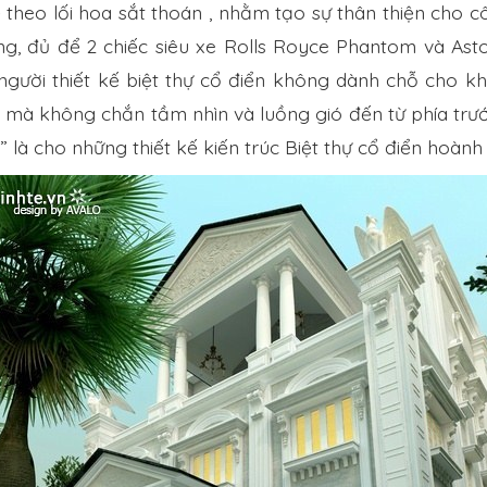
theo lối hoa sắt thoán , nhằm tạo sự thân thiện cho cô
ng, đủ để 2 chiếc siêu xe Rolls Royce Phantom và Ast
gười thiết kế biệt thự cổ điển không dành chỗ cho kh
 mà không chắn tầm nhìn và luồng gió đến từ phía trư
” là cho những thiết kế kiến trúc Biệt thự cổ điển hoành