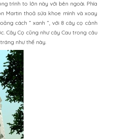
ng trình to lớn này với bên ngoài. Phía
on Martin thoả sứa khoe mình và xoay
oảng cách ” xanh ”, với 8 cây cọ cảnh
ớc. Cây Cọ cũng như cây Cau trong câu
 tráng như thế này.