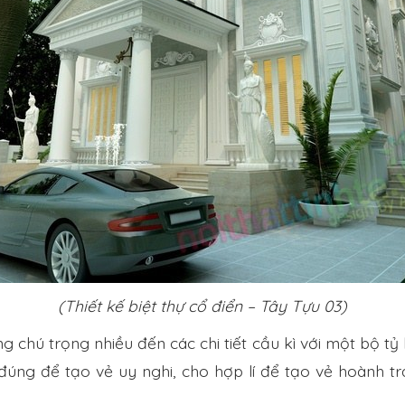
(Thiết kế biệt thự cổ điển – Tây Tựu 03)
g chú trọng nhiều đến các chi tiết cầu kì với một bộ tỷ 
 đúng để tạo vẻ uy nghi, cho hợp lí để tạo vẻ hoành 