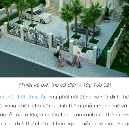
(Thiết kế biệt thự cổ điển – Tây Tựu 02)
ch nội thất châu Âu
hay phải nói đúng hơn là dinh thự 
 đối xứng khiến cho công trình thêm phần mạnh mẽ v
y rễ cọc to lớn, là những hàng rào xanh của thiên nhiê
ến cho dinh thư như một hòn ngọc chiễm chệ mọc lên giữ