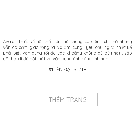
Avalo.. Thiết kế nội thất căn hộ chung cư diện tích nhỏ nhưng
vẫn có cảm giác rộng rãi và ấm cúng , yêu cầu người thiết kế
phải biết vận dụng tối đa các khoảng không dù bé nhất , sắp
đặt hợp lí đồ nội thất và vận dụng ánh sáng linh hoạt .
#
HIỆN ĐẠI
$
17TR
THÊM TRANG