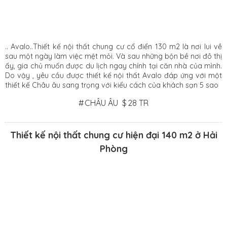
.. Avalo..Thiết kế nội thất chung cư cổ điển 130 m2 là nơi lui về
sau một ngày làm việc mệt mỏi. Và sau những bộn bề nơi đô thị
ấy, gia chủ muốn được du lịch ngay chính tại căn nhà của mình.
Do vậy , yêu cầu được thiết kế nội thất Avalo đáp ứng với một
thiết kế Châu âu sang trọng với kiểu cách của khách sạn 5 sao
#
CHÂU ÂU
$
28 TR
Thiết kế nội thất chung cư hiện đại 140 m2 ở Hải
Phòng