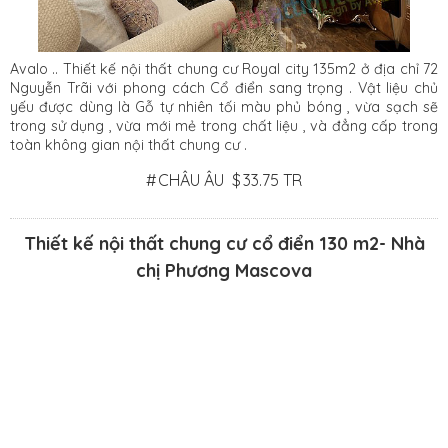
Avalo .. Thiết kế nội thất chung cư Royal city 135m2 ở địa chỉ 72
Nguyễn Trãi với phong cách Cổ điển sang trọng . Vật liệu chủ
yếu được dùng là Gỗ tự nhiên tối màu phủ bóng , vừa sạch sẽ
trong sử dụng , vừa mới mẻ trong chất liệu , và đẳng cấp trong
toàn không gian nội thất chung cư .
#
CHÂU ÂU
$
33.75 TR
Thiết kế nội thất chung cư cổ điển 130 m2- Nhà
chị Phương Mascova