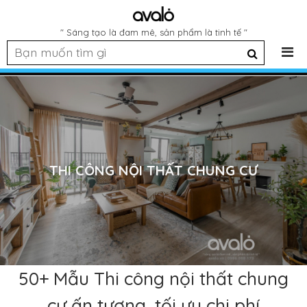
" Sáng tạo là đam mê, sản phẩm là tinh tế "
THI CÔNG NỘI THẤT CHUNG CƯ
50+ Mẫu Thi công nội thất chung
cư ấn tượng, tối ưu chi phí