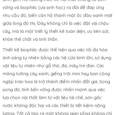
vững và biophilic (ưa sinh học) ra đời để đáp ứng
nhu cầu đó, biến căn hộ thành một ốc đảo xanh mát
giữa lòng đô thị. Đây không chỉ là việc đặt vài chậu
cây, mà là một triết lý thiết kế toàn diện, ưu tiên sức
khỏe thể chất và tinh thần.
Thiết kế biophilic được thể hiện qua việc tối đa hóa
ánh sáng tự nhiên bằng các hệ cửa kính lớn, sử dụng
vật liệu tự nhiên như gỗ thô, đá, mây tre đan. Các
mảng tường cây xanh, giếng trời mini hay ban công
ngập tràn hoa lá trở thành điểm nhấn đắt giá. Song
song đó, tính bền vững được nhấn mạnh qua việc
lựa chọn nội thất làm từ vật liệu tái chế, sơn gốc
nước không độc hại và các thiết bị tiết kiệm năng
lượng. Tất cả tạo ra một không gian sống không chỉ