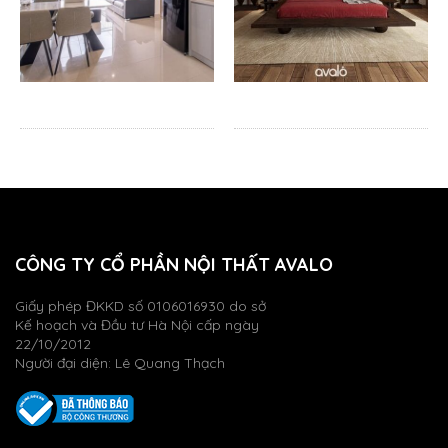
CÔNG TY CỔ PHẦN NỘI THẤT AVALO
Giấy phép ĐKKD số 0106016930 do sở
Kế hoạch và Đầu tư Hà Nội cấp ngày
22/10/2012
Người đại diện: Lê Quang Thạch