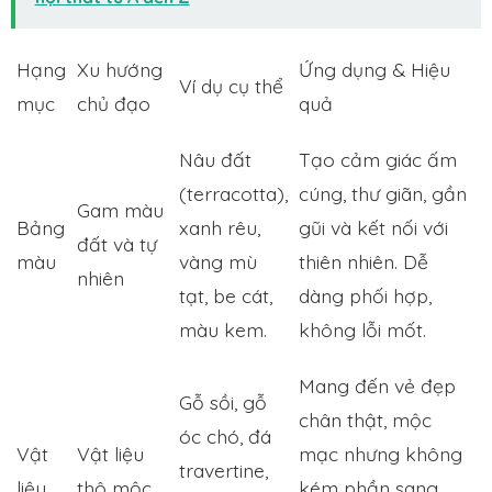
Hạng
Xu hướng
Ứng dụng & Hiệu
Ví dụ cụ thể
mục
chủ đạo
quả
Nâu đất
Tạo cảm giác ấm
(terracotta),
cúng, thư giãn, gần
Gam màu
Bảng
xanh rêu,
gũi và kết nối với
đất và tự
màu
vàng mù
thiên nhiên. Dễ
nhiên
tạt, be cát,
dàng phối hợp,
màu kem.
không lỗi mốt.
Mang đến vẻ đẹp
Gỗ sồi, gỗ
chân thật, mộc
óc chó, đá
Vật
Vật liệu
mạc nhưng không
travertine,
liệu
thô mộc,
kém phần sang