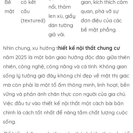
Bề
có kết
gian, kích thích cảm
nổi, thảm
mặt
cấu
quan, phá vỡ sự
len xù, giấy
(textured)
đơn điệu của các
dán tường
bề mặt phẳng.
giả vải.
Nhìn chung, xu hướng t
hiết kế nội thất chung cư
năm 2025 là một bản giao hưởng độc đáo giữa thiên
nhiên, công nghệ, công năng và cá tính. Không gian
sống lý tưởng giờ đây không chỉ đẹp về mặt thị giác
mà còn phải là một tổ ấm thông minh, linh hoạt, bền
vững và phản ánh chân thực con người của gia chủ.
Việc đầu tư vào thiết kế nội thất một cách bài bản
chính là cách tốt nhất để nâng tầm chất lượng cuộc
sống.