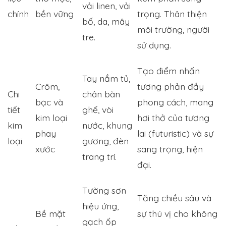
vải linen, vải
chính
bền vững
trọng. Thân thiện
bố, da, mây
môi trường, người
tre.
sử dụng.
Tạo điểm nhấn
Tay nắm tủ,
Crôm,
tương phản đầy
Chi
chân bàn
bạc và
phong cách, mang
tiết
ghế, vòi
kim loại
hơi thở của tương
kim
nước, khung
phay
lai (futuristic) và sự
loại
gương, đèn
xước
sang trọng, hiện
trang trí.
đại.
Tường sơn
Tăng chiều sâu và
hiệu ứng,
Bề mặt
sự thú vị cho không
gạch ốp