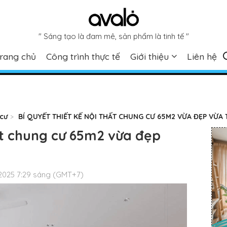
" Sáng tạo là đam mê, sản phẩm là tinh tế "
rang chủ
Công trình thực tế
Giới thiệu
Liên hệ
 cư
BÍ QUYẾT THIẾT KẾ NỘI THẤT CHUNG CƯ 65M2 VỪA ĐẸP VỪA TI
hất chung cư 65m2 vừa đẹp
2025 7:29 sáng (GMT+7)