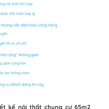
ng nội thất tích hợp
 được tính toán hợp lý
iệm nhưng vẫn đảm bảo công năng
huyển
ết tối ưu chi phí
“mở rộng” không gian
ng gian rộng hơn
hân tạo thông minh
ung cư 65m2 đáng tin cậy
ết kế nội thất chung cư 65m2