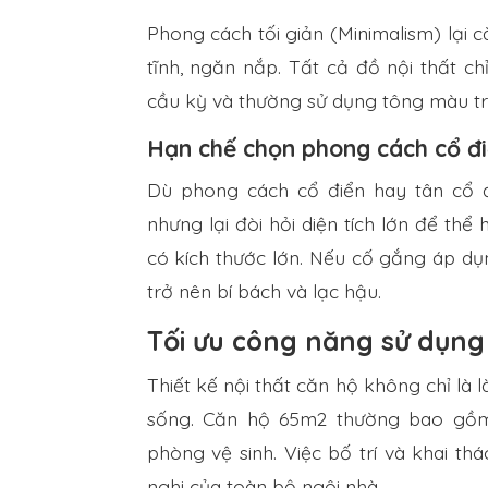
Phong cách tối giản (Minimalism) lại c
tĩnh, ngăn nắp. Tất cả đồ nội thất ch
cầu kỳ và thường sử dụng tông màu tr
Hạn chế chọn phong cách cổ đi
Dù phong cách cổ điển hay tân cổ 
nhưng lại đòi hỏi diện tích lớn để thể 
có kích thước lớn. Nếu cố gắng áp dụ
trở nên bí bách và lạc hậu.
Tối ưu công năng sử dụng
Thiết kế nội thất căn hộ không chỉ là 
sống. Căn hộ 65m2 thường bao gồm:
phòng vệ sinh. Việc bố trí và khai t
nghi của toàn bộ ngôi nhà.