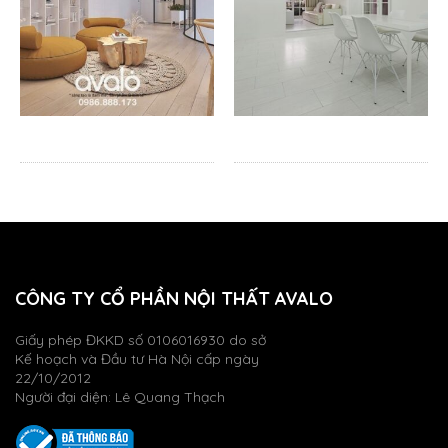
CÔNG TY CỔ PHẦN NỘI THẤT AVALO
Giấy phép ĐKKD số 0106016930 do sở
Kế hoạch và Đầu tư Hà Nội cấp ngày
22/10/2012
Người đại diện: Lê Quang Thạch