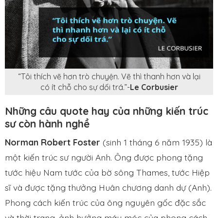
“Tôi thích vẽ hơn trò chuyện. Vẽ thì thanh hơn và lại
có ít chỗ cho sự dối trá.”-
Le Corbusier
Những câu quote hay của những kiến trúc
sư còn hành nghề
Norman Robert Foster
(sinh 1 tháng 6 năm 1935) là
một kiến trúc sư người Anh. Ông được phong tặng
tước hiệu Nam tước của bờ sông Thames, tước Hiệp
sĩ và được tặng thưởng Huân chương danh dự (Anh).
Phong cách kiến trúc của ông nguyên gốc đặc sắc
và thời trang, ảnh hưởng máy móc của phong cách