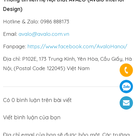
Design)
Hotline & Zalo: 0986 888173
Email:
avalo@avalo.com.vn
Fanpage:
https://www.facebook.com/AvaloHanoi/
Địa chỉ: P102E, 173 Trung Kính, Yên Hòa, Cầu Giấy, Hà
Nội, (Postal Code 122045) Việt Nam
Có
0
bình luận trên bài viết
Viết bình luận của bạn
Địa chỉ email của bạn sẽ được bảo mật. Các trường