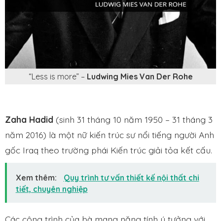
“Less is more” –
Ludwing Mies Van Der Rohe
Zaha Hadid
(sinh 31 tháng 10 năm 1950 – 31 tháng 3
năm 2016) là một nữ kiến trúc sư nổi tiếng người Anh
gốc Iraq theo trường phái Kiến trúc giải tỏa kết cấu.
Xem thêm:
Quy trình tư vấn thiết kế nội thất chi
tiết, chuyên nghiệp
Các công trình của bà mang nặng tính ý tưởng với