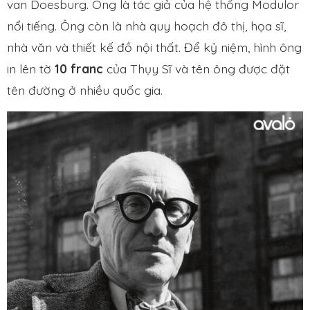
van Doesburg. Ông là tác giả của hệ thống Modulor
nổi tiếng. Ông còn là nhà quy hoạch đô thị, họa sĩ,
nhà văn và thiết kế đồ nội thất. Để kỷ niệm, hình ông
in lên tờ
10 franc
của Thụy Sĩ và tên ông được đặt
tên đường ở nhiều quốc gia.