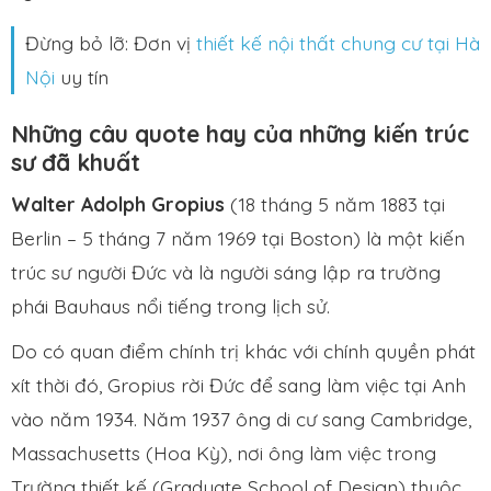
Đừng bỏ lỡ: Đơn vị
thiết kế nội thất chung cư tại Hà
Nội
uy tín
Những câu quote hay của những kiến trúc
sư đã khuất
Walter Adolph Gropius
(18 tháng 5 năm 1883 tại
Berlin – 5 tháng 7 năm 1969 tại Boston) là một kiến
trúc sư người Đức và là người sáng lập ra trường
phái Bauhaus nổi tiếng trong lịch sử.
Do có quan điểm chính trị khác với chính quyền phát
xít thời đó, Gropius rời Đức để sang làm việc tại Anh
vào năm 1934. Năm 1937 ông di cư sang Cambridge,
Massachusetts (Hoa Kỳ), nơi ông làm việc trong
Trường thiết kế (Graduate School of Design) thuộc