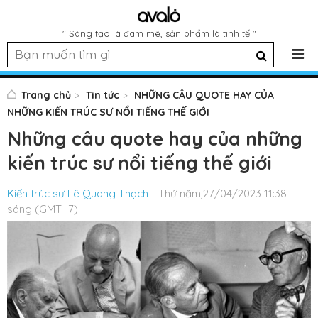
" Sáng tạo là đam mê, sản phẩm là tinh tế "
Trang chủ
Tin tức
NHỮNG CÂU QUOTE HAY CỦA
NHỮNG KIẾN TRÚC SƯ NỔI TIẾNG THẾ GIỚI
Những câu quote hay của những
kiến trúc sư nổi tiếng thế giới
Kiến trúc sư Lê Quang Thạch
- Thứ năm,27/04/2023 11:38
sáng (GMT+7)