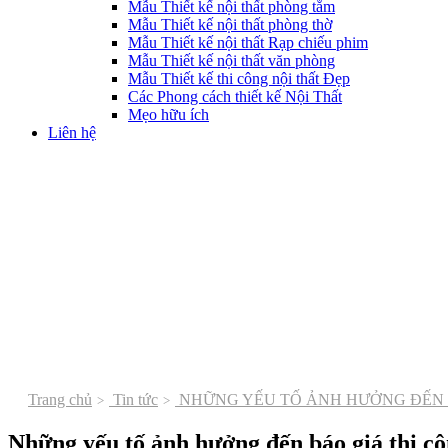
Mẫu Thiết kế nội thất phòng tắm
Mẫu Thiết kế nội thất phòng thờ
Mẫu Thiết kế nội thất Rạp chiếu phim
Mẫu Thiết kế nội thất văn phòng
Mẫu Thiết kế thi công nội thất Đẹp
Các Phong cách thiết kế Nội Thất
Mẹo hữu ích
Liên hệ
Trang chủ
Tin tức
NHỮNG YẾU TỐ ẢNH HƯỞNG ĐẾN 
Những yếu tố ảnh hưởng đến báo giá thi cô