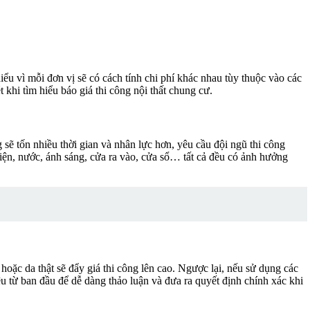
iểu vì mỗi đơn vị sẽ có cách tính chi phí khác nhau tùy thuộc vào các
 khi tìm hiểu báo giá thi công nội thất chung cư.
ng sẽ tốn nhiều thời gian và nhân lực hơn, yêu cầu đội ngũ thi công
điện, nước, ánh sáng, cửa ra vào, cửa sổ… tất cả đều có ảnh hưởng
 hoặc da thật sẽ đẩy giá thi công lên cao. Ngược lại, nếu sử dụng các
ệu từ ban đầu để dễ dàng thảo luận và đưa ra quyết định chính xác khi