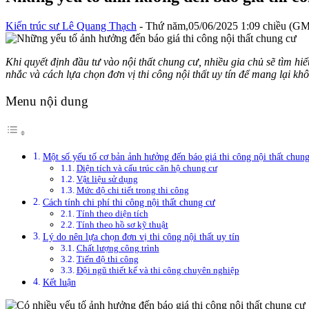
Kiến trúc sư Lê Quang Thạch
- Thứ năm,05/06/2025 1:09 chiều (G
Khi quyết định đầu tư vào nội thất chung cư, nhiều gia chủ sẽ tìm hi
nhắc và cách lựa chọn đơn vị thi công nội thất uy tín để mang lại khô
Menu nội dung
Một số yếu tố cơ bản ảnh hưởng đến báo giá thi công nội thất chun
Diện tích và cấu trúc căn hộ chung cư
Vật liệu sử dụng
Mức độ chi tiết trong thi công
Cách tính chi phí thi công nội thất chung cư
Tính theo diện tích
Tính theo hồ sơ kỹ thuật
Lý do nên lựa chọn đơn vị thi công nội thất uy tín
Chất lượng công trình
Tiến độ thi công
Đội ngũ thiết kế và thi công chuyên nghiệp
Kết luận