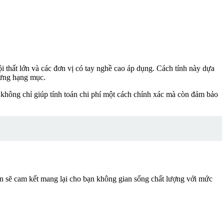
i thất lớn và các đơn vị có tay nghề cao áp dụng. Cách tính này dựa
o từng hạng mục.
ày không chỉ giúp tính toán chi phí một cách chính xác mà còn đảm bảo
 tín sẽ cam kết mang lại cho bạn không gian sống chất lượng với mức