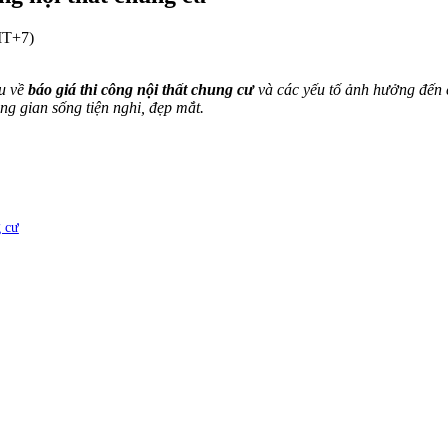
MT+7)
ểu về
báo giá thi công nội thất chung cư
và các yếu tố ảnh hưởng đến ch
ng gian sống tiện nghi, đẹp mắt.
g cư