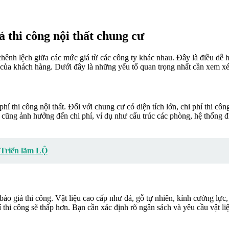
 thi công nội thất chung cư
chênh lệch giữa các mức giá từ các công ty khác nhau. Đây là điều dễ h
ệt của khách hàng. Dưới đây là những yếu tố quan trọng nhất cần xem xét
phí thi công nội thất. Đối với chung cư có diện tích lớn, chi phí thi cô
ư cũng ảnh hưởng đến chi phí, ví dụ như cấu trúc các phòng, hệ thống 
 Triển lãm LỘ
 báo giá thi công. Vật liệu cao cấp như đá, gỗ tự nhiên, kính cường lực,
 thi công sẽ thấp hơn. Bạn cần xác định rõ ngân sách và yêu cầu vật li