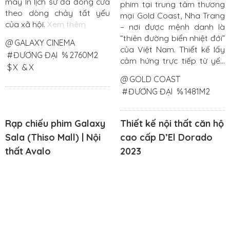
máy In lịch sử đã đóng cửa
phim tại trung tâm thương
theo dòng chảy tất yếu
mại Gold Coast, Nha Trang
của xã hội.
Xem thêm
– nơi được mệnh danh là
“thiên đường biển nhiệt đới”
@
GALAXY CINEMA
của Việt Nam. Thiết kế lấy
#
ĐƯƠNG ĐẠI
%
2760M2
cảm hứng trực tiếp từ yếu
$
X
&
X
tố tự nhiên chủ đạo của khu
@
GOLD COAST
vực – đại dương và dòng
#
ĐƯƠNG ĐẠI
%
1481M2
hải lưu – nhằm kiến tạo một
không gian điện ảnh đắm
chìm, độc đáo và gợi cảm
Rạp chiếu phim Galaxy
Thiết kế nội thất căn hộ
xúc cho khách hàng.
Xem
Sala (Thiso Mall) | Nội
cao cấp D’El Dorado
thêm
thất Avalo
2023