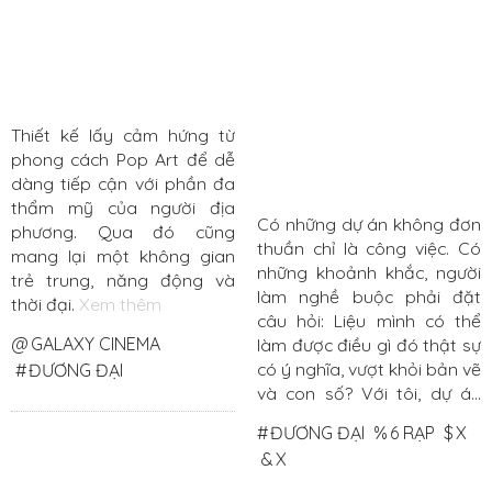
Thiết kế lấy cảm hứng từ
phong cách Pop Art để dễ
dàng tiếp cận với phần đa
thẩm mỹ của người địa
Có những dự án không đơn
phương. Qua đó cũng
thuần chỉ là công việc. Có
mang lại một không gian
những khoảnh khắc, người
trẻ trung, năng động và
làm nghề buộc phải đặt
thời đại.
Xem thêm
câu hỏi: Liệu mình có thể
@
GALAXY CINEMA
làm được điều gì đó thật sự
có ý nghĩa, vượt khỏi bản vẽ
#
ĐƯƠNG ĐẠI
và con số? Với tôi, dự án
rạp chiếu phim của Galaxy
#
ĐƯƠNG ĐẠI
%
6 RẠP
$
X
Cinema tại Aeon Mall TP.
&
X
Huế chính là một cột mốc
như vậy.
Xem thêm