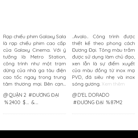
Rạp chiếu phim Galaxy Sala
..Avalo.. Công trình được
là rạp chiếu phim cao cấp
thiết kế theo phong cách
của Galaxy Cinema. Với ý
Đương Đại. Tông màu trầm
tưởng là Metro Station,
được sử dụng làm chủ đạo,
công trình như một trạm
xen lẫn là sự điểm xuyết
dừng của nhà ga tàu điện
của màu đồng từ inox mạ
cao tốc ngay trong trung
PVD, đá siêu nhẹ và inox
tâm thương mại. Bên cạnh
sóng gương.
Xem thêm
đó Kiến trúc sư cũng đưa ra
@
QUẬN 2
#
ĐƯƠNG ĐẠI
@
D'EL DORADO
những công năng mới lần
%
2400
$
...
&
...
#
ĐƯƠNG ĐẠI
%
87M2
đầu có trong một rạp chiếu
phim như: khu chờ VIP
Boulevar Lounge; Nhà hàng
Cinemunch; Phòng chiếu
cao cấp phong cách sống
Lagom.
Xem thêm