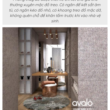
thường xuyên mặc đồ treo. Có ngăn để kết sắt âm
tủ, có ngăn kéo đồ nhỏ, có khoang treo đồ mặc dở,
không quên chỗ để khăn tắm trước khi vào nhà vệ
sinh.