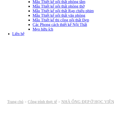
Mẫu Thiết kế nội thất phòng tắm
Mẫu Thiết kế nội thất phòng thờ
Mẫu Thiết kế nội thất Rạp chiếu phim
Mẫu Thiết kế nội thất văn phòng
Mẫu Thiết kế thi công nội thất Đẹp
Các Phong cách thiết kế Nội Thất
Mẹo hữu ích
Liên hệ
Trang chủ
Công trình thực tế
NHÀ ỐNG ĐẸP Ở HỌC VIỆ