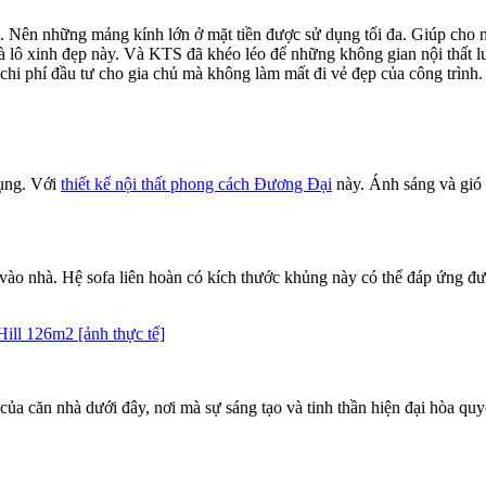
iên. Nên những mảng kính lớn ở mặt tiền được sử dụng tối đa. Giúp cho
 lô xinh đẹp này. Và KTS đã khéo léo để những không gian nội thất l
chi phí đầu tư cho gia chủ mà không làm mất đi vẻ đẹp của công trình.
dụng. Với
thiết kế nội thất phong cách Đương Đại
này. Ánh sáng và gió 
vào nhà. Hệ sofa liên hoàn có kích thước khủng này có thể đáp ứng đư
ill 126m2 [ảnh thực tế]
của căn nhà dưới đây, nơi mà sự sáng tạo và tinh thần hiện đại hòa qu