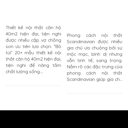
Thiết kế nội thất căn hộ
40m2 hiện đại, tiện nghi
Phong cách nội thất
được nhiều cặp vợ chồng
Scandinavian được nhiều
son ưu tiên lựa chọn. “Bỏ
gia chủ ưa chuộng bởi sự
túi” 20+ mẫu thiết kế nội
mộc mạc, bình dị nhưng
thất căn hộ 40m2 hiện đại,
vẫn tinh tế, sang trọng.
tiện nghi để nâng tầm
Nắm rõ các đặc trưng của
chất lượng sống....
phong cách nội thất
Scandinavian giúp gia chủ
ứng dụng hài hòa vào
không gian sống....