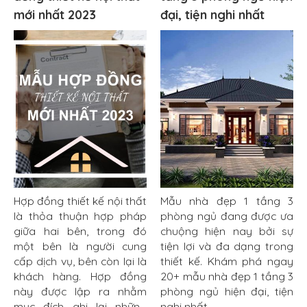
mới nhất 2023
đại, tiện nghi nhất
Hợp đồng thiết kế nội thất
Mẫu nhà đẹp 1 tầng 3
là thỏa thuận hợp pháp
phòng ngủ đang được ưa
giữa hai bên, trong đó
chuộng hiện nay bởi sự
một bên là người cung
tiện lợi và đa dạng trong
cấp dịch vụ, bên còn lại là
thiết kế. Khám phá ngay
khách hàng. Hợp đồng
20+ mẫu nhà đẹp 1 tầng 3
này được lập ra nhằm
phòng ngủ hiện đại, tiện
mục đích ghi lại những
nghi nhất....