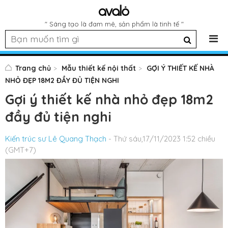
" Sáng tạo là đam mê, sản phẩm là tinh tế "
Trang chủ
Mẫu thiết kế nội thất
GỢI Ý THIẾT KẾ NHÀ
NHỎ ĐẸP 18M2 ĐẦY ĐỦ TIỆN NGHI
Gợi ý thiết kế nhà nhỏ đẹp 18m2
đầy đủ tiện nghi
Kiến trúc sư Lê Quang Thạch
- Thứ sáu,17/11/2023 1:52 chiều
(GMT+7)