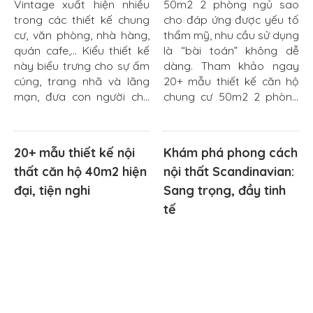
Vintage xuất hiện nhiều
50m2 2 phòng ngủ sao
trong các thiết kế chung
cho đáp ứng được yếu tố
cư, văn phòng, nhà hàng,
thẩm mỹ, nhu cầu sử dụng
quán cafe,... Kiểu thiết kế
là “bài toán” không dễ
này biểu trưng cho sự ấm
dàng. Tham khảo ngay
cúng, trang nhã và lãng
20+ mẫu thiết kế căn hộ
mạn, đưa con người chu
chung cư 50m2 2 phòng
du quay ngược lại quá khứ
ngủ đẹp nhất 2023 để có
bình yên....
thêm...
20+ mẫu thiết kế nội
Khám phá phong cách
thất căn hộ 40m2 hiện
nội thất Scandinavian:
đại, tiện nghi
Sang trọng, đầy tinh
tế