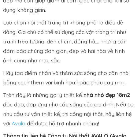
đẹp mà còn giúp giảm đi cảm giác chật chội khi sử
dụng không gian.
Lựa chọn nội thất trang trí không phải là điều dễ
dàng. Gia chủ có thể sử dụng các vật trang trí như
tranh treo tường, đèn chùm, đồng hồ,… nhưng cần
đảm bảo chúng đơn giản, đẹp và hài hòa về hình
ảnh cũng như màu sắc.
Hãy tạo điểm nhấn và thêm sức sống cho căn nhà
bằng cách thêm vài bình hoa hoặc chậu cây mini.
Trên đây là những gợi ý thiết kế
nhà nhỏ đẹp 18m2
độc đáo, đáp ứng nhu cầu sống của gia đình.
Nếu có
nhu cầu tư vấn thiết kế, thi công nội thất, hãy liên hệ
với
Avalo
để được hỗ trợ nhanh chóng!
Thông tin liên hệ Công ty Nội thất AVALO (Avalo