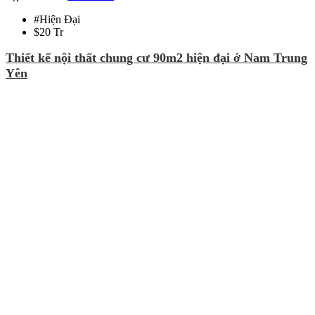
#
Hiện Đại
$
20 Tr
Thiết kế nội thất chung cư 90m2 hiện đại ở Nam Trung
Yên