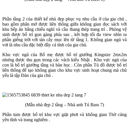
Phần tầng 2 của thiết kế nhà đẹp phục vụ nhu cầu ở của gia chủ ,
bao gồm phân mở được liên thông giữa không gian đọc sách với
khu bếp ăn bằng chiếu nghỉ và cầu thang thép trang trí . Phòng vệ
sinh được bố trí gọn gàng phía sau , kêt hợp tối đa view nhìn ra
phần giếng trời với tán cây mọc lên từ tầng 1. Không gian ngủ và
vơi là nhu cầu đặc biệt đầy cá tính của gia chủ.
Khu vực ngủ của Bố mẹ được bố trí giường Kingsize 2mx2m
nhưng được thu gọn trong các vách kiểu Nhật . Khu vực ngủ của
con là bố trí giường tầng và bàn học . Còn phần Tủ đồ được bố trí
liên thông để tạo không gian cho khu vực sinh hoạt chung mà chủ
yếu là tập Đàn của gia chủ .
(Mẫu nhà đẹp 2 tầng – Nhà anh Tú Bass 7)
Phần tum được bố trí khu vực giặt phơi và không gian Thờ cúng
yên tĩnh và trang nghiêm .