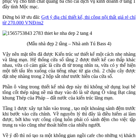
phục vụ cho tính chất quảng bá cho cái dịch vụ kinh doanh ở tầng 1
đầy tính Mộc mạc.
Đừng bỏ lỡ ưu đãi:
Gợi ý địa chỉ thiết kế, thi công nội thất giá rẻ chỉ
từ 270.000 VNĐ/m2
(Mẫu nhà đẹp 2 tầng – Nhà anh Tú Bass 4)
Vậy nên mặt tiền đã được Kiến trúc sư thiết kế một cách nhẹ nhàng
và lãng mạn. Hệ thống cửa sổ tầng 2 được thiết kế cao thấp khác
nhau, vừa có cảm giác là cửa đi từ trong nhìn ra, vừa có y thể hiện
một tiết tấu lên xuống của tiếng nhạc từ gia chủ. 2 chậu cây được
đặt nhẹ nhàng trong 2 hộp sắt như trước hiên của cửa sổ.
Phần ô văng trong thiết kế nhà đẹp này thì không sử dụng loại bê
tông cốt thép nặng nề mà thay vào đó là sử dụng Ô văng Bạt căng
khung Thép của Pháp – đất nước của kiến trúc lãng mạn.
Tầng 1 được xây tụt hẳn vào trong , tạo một khoảng sảnh đệm trước
khi bước vào cửa chính. Về nguyên lý thì đây là điều hiếm ai làm
được, bởi khu vực công cộng luôn phải có sảnh đệm cho việc tập
trung ra vào cũng như thoát hiểm của nhiều người.
Về ý đồ thì nó tạo ra một không gian ngồi cafe cho những vị khách