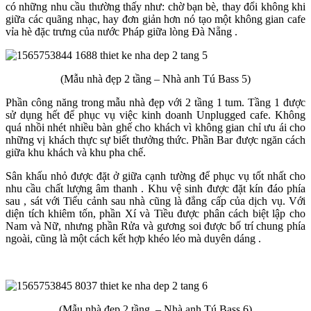
có những nhu cầu thường thấy như: chờ bạn bè, thay đổi không khi
giữa các quãng nhạc, hay đơn giản hơn nó tạo một không gian cafe
vỉa hè đặc trưng của nước Pháp giữa lòng Đà Nẵng .
(Mẫu nhà đẹp 2 tầng – Nhà anh Tú Bass 5)
Phần công năng trong mẫu nhà đẹp với 2 tầng 1 tum. Tầng 1 được
sử dụng hết để phục vụ việc kinh doanh Unplugged cafe. Không
quá nhồi nhét nhiều bàn ghế cho khách vì không gian chỉ ưu ái cho
những vị khách thực sự biết thưởng thức. Phần Bar được ngăn cách
giữa khu khách và khu pha chế.
Sân khấu nhỏ được đặt ở giữa cạnh tường để phục vụ tốt nhất cho
nhu cầu chất lượng âm thanh . Khu vệ sinh được đặt kín đáo phía
sau , sát với Tiểu cảnh sau nhà cũng là đẳng cấp của dịch vụ. Với
diện tích khiêm tốn, phần Xí và Tiều được phân cách biệt lập cho
Nam và Nữ, nhưng phần Rửa và gương soi được bố trí chung phía
ngoài, cũng là một cách kết hợp khéo léo mà duyên dáng .
(Mẫu nhà đẹp 2 tầng – Nhà anh Tú Bass 6)