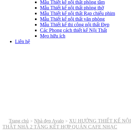
Mẫu Thiết kế nội thất phòng tắm
Mẫu Thiết kế nội thất phòng thờ
Mẫu Thiết kế nội thất Rạp chiếu phim
Mẫu Thiết kế nội thất văn phòng
Mẫu Thiết kế thi công nội thất Đẹp
Các Phong cách thiết kế Nội Thất
Mẹo hữu ích
Liên hệ
Trang chủ
Nhà đẹp Avalo
XU HƯỚNG THIẾT KẾ NỘI
THẤT NHÀ 2 TẦNG KẾT HỢP QUÁN CAFE NHẠC