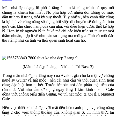
Mẫu nhà đẹp dạng lô phố 2 tầng 1 tum là công trình có quy mô
chung là khiêm tốn nhất . Nó phù hợp với nhiều đối tượng có mức
đầu tư hợp lí trong thời kỳ suy thoái. Tuy nhiên , bên cạnh đấy cũng
là lợi thế về công năng sử dụng bởi việc di chuyển sẽ đơn giản hơn
giữa các khu chức năng của căn nhà, với điều kiện được thết kế hợp
lý. Hợp lý về nguyên lý thiết kế mà chỉ các kiến trúc sư thực sự mới
thấm nhuần, hợp lí về nhu cầu sử dụng mà mỗi gia đình có một đặc
thù riêng như cá tính và thói quen sinh hoạt của họ.
(Mẫu nhà đẹp 2 tầng – Nhà anh Tú Bass 3)
Trong mẫu nhà đẹp 2 tầng này của Avalo , gia chủ là một vợ chồng
nghệ sỹ Guitar và hát mộc , nên cái nhu cầu và thói quen sinh hoạt
càng đặc biệt hơn ai hết. Trước hết xin nói đến phần mặt tiền của
căn nhà. Với nhu cầu sử dụng ngay tầng 1 làm kinh doanh Cafe
đồng thời chồng biểu diễn Guitar, vợ thì hát mộc, ta gọi là Uplugged
Cafe.
Nên việc thiết kế nhà đẹp với mặt tiền bên cạnh phục vụ công năng
tầng 2 cho việc thông thoáng của không gian ở, thì hình thức lại