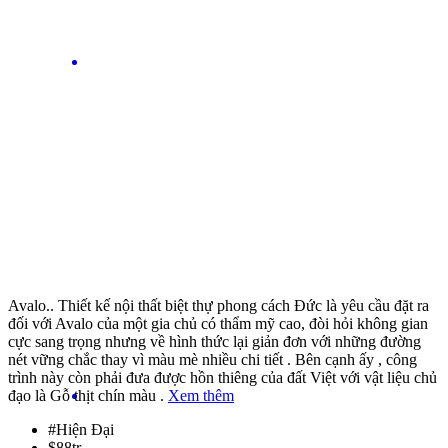
Avalo.. Thiết kế nội thất biệt thự phong cách Đức là yêu cầu đặt ra
đối với Avalo của một gia chủ có thẩm mỹ cao, đòi hỏi không gian
cực sang trọng nhưng về hình thức lại giản đơn với những đường
nét vững chắc thay vì màu mè nhiều chi tiết . Bên cạnh ấy , công
trình này còn phải đưa được hồn thiêng của đất Việt với vật liệu chủ
đạo là Gỗ thịt chín màu .
Xem thêm
#
Hiện Đại
$
88tr