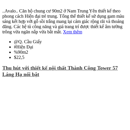
..Avalo.. Căn hộ chung cư 90m2 ở Nam Trung Yên thiết kế theo
phong cách Hiện đại trẻ trung. Tổng thể thiết kế sử dụng gam màu
sáng kết hợp với gỗ sồi trắng mang lại cảm giác rộng rãi và thoáng
đãng. Các hệ tủ công năng và giá trang trí được thiết kế âm tường
trông vừa ngăn nắp vừa bắt mắt.
Xem thêm
@
Q. Cầu Giấy
#
Hiện Đại
%
90m2
$
22,5
Thu hút với thiết kế nội thất Thành Công Tower 57
Láng Hạ nổi bật