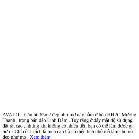
AVALO .. Căn hộ 65m2 đẹp như mơ này nằm ở hòa HH2C Mường
Thanh , trong bán đảo Linh Đàm . Tuy rằng ở đây mật độ sử dụng
đất rất cao , nhưng khi không có nhiều tiền bạn có thể làm được gì
hơn ? Chỉ có 1 cách là mua căn hộ có diện tích nhỏ mà làm cho nó
đẹp như mơ .
Xem thêm