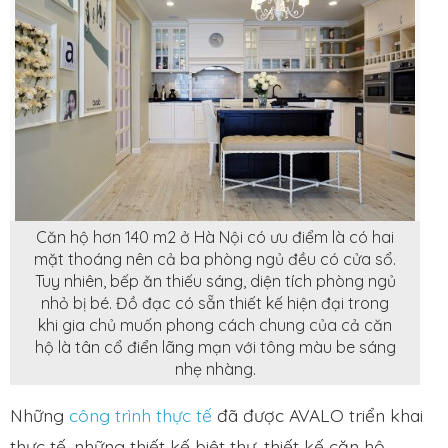
Căn hộ hơn 140 m2 ở Hà Nội có ưu điểm là có hai
mặt thoáng nên cả ba phòng ngủ đều có cửa sổ.
Tuy nhiên, bếp ăn thiếu sáng, diện tích phòng ngủ
nhỏ bị bé. Đồ đạc có sẵn thiết kế hiện đại trong
khi gia chủ muốn phong cách chung của cả căn
hộ là tân cổ điển lãng mạn với tông màu be sáng
nhẹ nhàng.
Những
công trình thực tế
đã được AVALO triển khai
thực tế, những thiết kế biệt thự, thiết kế căn hộ