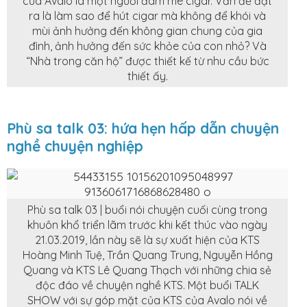
của Avalo là một người đam mê cigar. Vấn đề đặt
ra là làm sao để hút cigar mà không để khói và
mùi ảnh hưởng đến không gian chung của gia
đình, ảnh hưởng đến sức khỏe của con nhỏ? Và
“Nhà trong căn hộ” được thiết kế từ nhu cầu bức
thiết ấy.
Phù sa talk 03: hứa hẹn hấp dẫn chuyện
nghề chuyện nghiệp
Phù sa talk 03 | buổi nói chuyện cuối cùng trong
khuôn khổ triển lãm trước khi kết thúc vào ngày
21.03.2019, lần này sẽ là sự xuất hiện của KTS
Hoàng Minh Tuệ, Trần Quang Trung, Nguyễn Hồng
Quang và KTS Lê Quang Thạch với những chia sẻ
độc đáo về chuyện nghề KTS. Một buổi TALK
SHOW với sự góp mặt của KTS của Avalo nói về