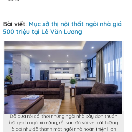
Bài viết:
Mục sở thị nội thất ngôi nhà giá
500 triệu tại Lê Văn Lương
Đã qua rồi cái thời những ngôi nhà xây đơn thuần
bởi gạch ngói xi măng, rồi sau đó vôi ve trát tường
là coi như đã thành một ngôi nhà hoàn thiện.Hơn