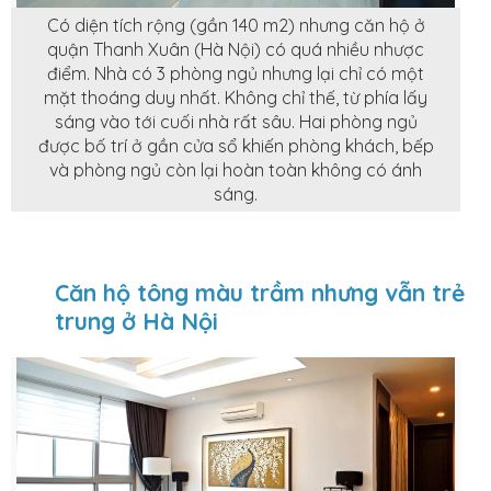
Có diện tích rộng (gần 140 m2) nhưng căn hộ ở
quận Thanh Xuân (Hà Nội) có quá nhiều nhược
điểm. Nhà có 3 phòng ngủ nhưng lại chỉ có một
mặt thoáng duy nhất. Không chỉ thế, từ phía lấy
sáng vào tới cuối nhà rất sâu. Hai phòng ngủ
được bố trí ở gần cửa sổ khiến phòng khách, bếp
và phòng ngủ còn lại hoàn toàn không có ánh
sáng.
Căn hộ tông màu trầm nhưng vẫn trẻ
trung ở Hà Nội