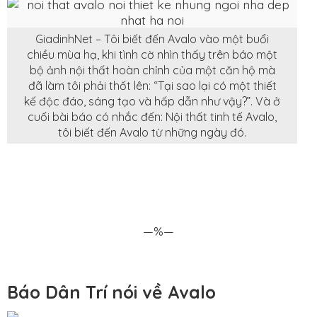
GiadinhNet – Tôi biết đến Avalo vào một buổi
chiều mùa hạ, khi tình cờ nhìn thấy trên báo một
bộ ảnh nội thất hoàn chỉnh của một căn hộ mà
đã làm tôi phải thốt lên: “Tại sao lại có một thiết
kế độc đáo, sáng tạo và hấp dẫn như vậy?”. Và ở
cuối bài báo có nhắc đến: Nội thất tinh tế Avalo,
tôi biết đến Avalo từ những ngày đó.
—%—
Báo Dân Trí nói về Avalo