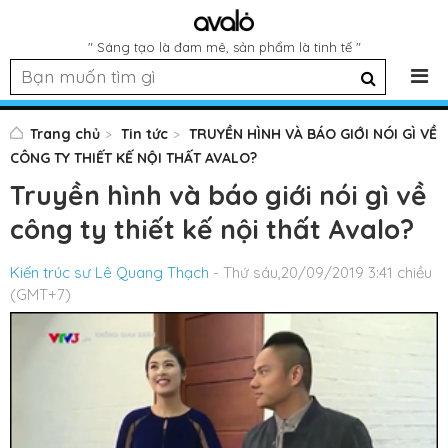
" Sáng tạo là đam mê, sản phẩm là tinh tế "
Trang chủ
Tin tức
TRUYỀN HÌNH VÀ BÁO GIỚI NÓI GÌ VỀ
CÔNG TY THIẾT KẾ NỘI THẤT AVALO?
Truyền hình và báo giới nói gì về
công ty thiết kế nội thất Avalo?
Kiến trúc sư Lê Quang Thạch
- Thứ sáu,20/09/2019 3:41 chiều
(GMT+7)