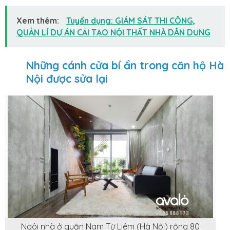
Xem thêm:
Tuyển dụng: GIÁM SÁT THI CÔNG,
QUẢN LÍ DỰ ÁN CẢI TẠO NỘI THẤT NHÀ DÂN DỤNG
Những cánh cửa bí ẩn trong căn hộ Hà
Nội được sửa lại
Ngôi nhà ở quận Nam Từ Liêm (Hà Nội) rộng 80