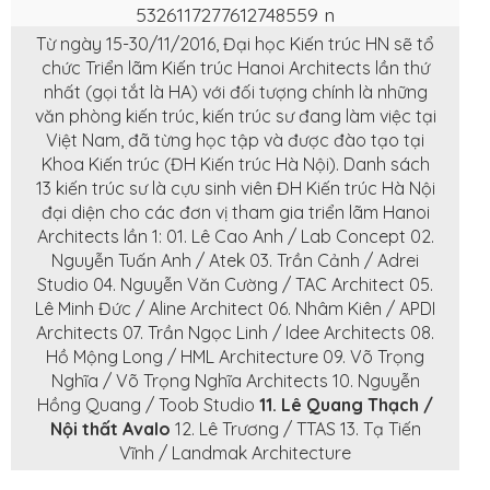
Từ ngày 15-30/11/2016, Đại học Kiến trúc HN sẽ tổ
chức Triển lãm Kiến trúc Hanoi Architects lần thứ
nhất (gọi tắt là HA) với đối tượng chính là những
văn phòng kiến trúc, kiến trúc sư đang làm việc tại
Việt Nam, đã từng học tập và được đào tạo tại
Khoa Kiến trúc (ĐH Kiến trúc Hà Nội). Danh sách
13 kiến trúc sư là cựu sinh viên ĐH Kiến trúc Hà Nội
đại diện cho các đơn vị tham gia triển lãm Hanoi
Architects lần 1: 01. Lê Cao Anh / Lab Concept 02.
Nguyễn Tuấn Anh / Atek 03. Trần Cảnh / Adrei
Studio 04. Nguyễn Văn Cường / TAC Architect 05.
Lê Minh Đức / Aline Architect 06. Nhâm Kiên / APDI
Architects 07. Trần Ngọc Linh / Idee Architects 08.
Hồ Mộng Long / HML Architecture 09. Võ Trọng
Nghĩa / Võ Trọng Nghĩa Architects 10. Nguyễn
Hồng Quang / Toob Studio
11. Lê Quang Thạch /
Nội thất Avalo
12. Lê Trương / TTAS 13. Tạ Tiến
Vĩnh / Landmak Architecture