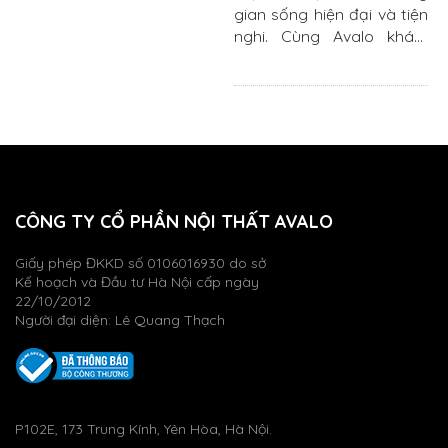
gian sống hiện đại và tiện
nghi. Cùng Avalo khám
phá top 20 mẫu thiết kế...
CÔNG TY CỔ PHẦN NỘI THẤT AVALO
Giấy phép ĐKKD số 0106016930 do sở
Kế hoạch và Đầu tư Hà Nội cấp ngày
22/10/2012
Người đại diện: Lê Quang Thạch
P102E, 173 Trung Kính, Yên Hòa, Hà Nội.