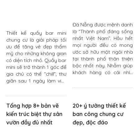
Đà Nẵng được mệnh danh
là “Thành phố đáng sống
Thiết kế quầy bar mini
nhất Việt Nam”. Hầu hết
chung cư là giải pháp tối
mọi người đều có mong
ưu để tăng vẻ đẹp thẩm
ước sở hữu một ngôi nhà
mỹ cho những không gian
tại thành phố thân thiện
có diện tích nhỏ. Quầy bar
bậc nhất này. Nhằm giúp
mini sẽ trở thành 1 góc để
khách hàng có cái nhìn
gia chủ có thể “chill”, thư
tổng quan về mức chi phí
giãn sau 1 ngày làm việc
khi xây dựng...
căng thẳng, áp...
Tổng hợp 8+ bản vẽ
20+ ý tưởng thiết kế
kiến trúc biệt thự sân
ban công chung cư
vườn đầy đủ nhất
đẹp, độc đáo