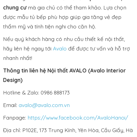
chung cư
mà gia chủ có thể tham khảo. Lựa chọn
được mẫu tủ bếp phù hợp giúp gia tăng vẻ đẹp
thẩm mỹ và tính tiện nghi cho căn hộ.
Nếu quý khách hàng có nhu cầu thiết kế nội thất,
hãy liên hệ ngay tới
Avalo
để được tư vấn và hỗ trợ
nhanh nhất!
Thông tin liên hệ Nội thất AVALO (Avalo Interior
Design)
Hotline & Zalo: 0986 888173
Email:
avalo@avalo.com.vn
Fanpage:
https://www.facebook.com/AvaloHanoi/
Địa chỉ: P102E, 173 Trung Kính, Yên Hòa, Cầu Giấy, Hà