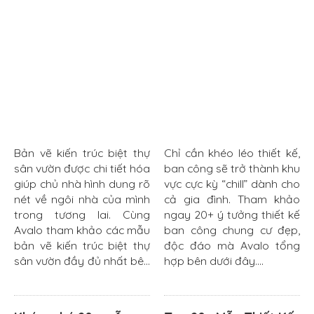
Bản vẽ kiến trúc biệt thự
Chỉ cần khéo léo thiết kế,
sân vườn được chi tiết hóa
ban công sẽ trở thành khu
giúp chủ nhà hình dung rõ
vực cực kỳ “chill” dành cho
nét về ngôi nhà của mình
cả gia đình. Tham khảo
trong tương lai. Cùng
ngay 20+ ý tưởng thiết kế
Avalo tham khảo các mẫu
ban công chung cư đẹp,
bản vẽ kiến trúc biệt thự
độc đáo mà Avalo tổng
sân vườn đầy đủ nhất bên
hợp bên dưới đây....
dưới đây....