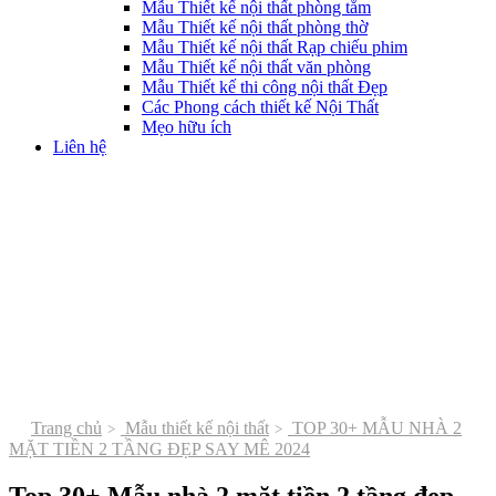
Mẫu Thiết kế nội thất phòng tắm
Mẫu Thiết kế nội thất phòng thờ
Mẫu Thiết kế nội thất Rạp chiếu phim
Mẫu Thiết kế nội thất văn phòng
Mẫu Thiết kế thi công nội thất Đẹp
Các Phong cách thiết kế Nội Thất
Mẹo hữu ích
Liên hệ
Trang chủ
Mẫu thiết kế nội thất
TOP 30+ MẪU NHÀ 2
MẶT TIỀN 2 TẦNG ĐẸP SAY MÊ 2024