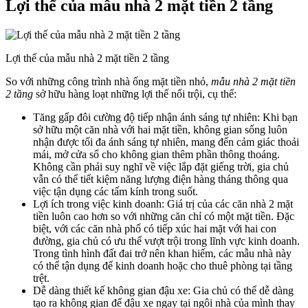
Lợi thế của mẫu nhà 2 mặt tiền 2 tầng
Lợi thế của mẫu nhà 2 mặt tiền 2 tầng
So với những công trình nhà ống mặt tiền nhỏ,
mẫu nhà 2 mặt tiền
2 tầng
sở hữu hàng loạt những lợi thế nổi trội, cụ thể:
Tăng gấp đôi cường độ tiếp nhận ánh sáng tự nhiên: Khi bạn
sở hữu một căn nhà với hai mặt tiền, không gian sống luôn
nhận được tối đa ánh sáng tự nhiên, mang đến cảm giác thoải
mái, mở cửa sổ cho không gian thêm phần thông thoáng.
Không cần phải suy nghĩ về việc lắp đặt giếng trời, gia chủ
vẫn có thể tiết kiệm năng lượng điện hàng tháng thông qua
việc tận dụng các tấm kính trong suốt.
Lợi ích trong việc kinh doanh: Giá trị của các căn nhà 2 mặt
tiền luôn cao hơn so với những căn chỉ có một mặt tiền. Đặc
biệt, với các căn nhà phố có tiếp xúc hai mặt với hai con
đường, gia chủ có ưu thế vượt trội trong lĩnh vực kinh doanh.
Trong tình hình đất đai trở nên khan hiếm, các mẫu nhà này
có thể tận dụng để kinh doanh hoặc cho thuê phòng tại tầng
trệt.
Dễ dàng thiết kế không gian đậu xe: Gia chủ có thể dễ dàng
tạo ra không gian để đậu xe ngay tại ngôi nhà của mình thay