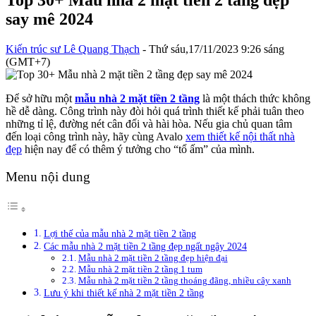
Top 30+ Mẫu nhà 2 mặt tiền 2 tầng đẹp
say mê 2024
Kiến trúc sư Lê Quang Thạch
- Thứ sáu,17/11/2023 9:26 sáng
(GMT+7)
Để sở hữu một
mẫu nhà 2 mặt tiền 2 tầng
là một thách thức không
hề dễ dàng. Công trình này đòi hỏi quá trình thiết kế phải tuân theo
những tỉ lệ, đường nét cân đối và hài hòa. Nếu gia chủ quan tâm
đến loại công trình này, hãy cùng Avalo
xem thiết kế nội thất nhà
đẹp
hiện nay để có thêm ý tưởng cho “tổ ấm” của mình.
Menu nội dung
Lợi thế của mẫu nhà 2 mặt tiền 2 tầng
Các mẫu nhà 2 mặt tiền 2 tầng đẹp ngất ngây 2024
Mẫu nhà 2 mặt tiền 2 tầng đẹp hiện đại
Mẫu nhà 2 mặt tiền 2 tầng 1 tum
Mẫu nhà 2 mặt tiền 2 tầng thoáng đãng, nhiều cây xanh
Lưu ý khi thiết kế nhà 2 mặt tiền 2 tầng