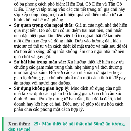
có ba phong cách phổ biến: Hiện Đại, Cổ Điển và Tân Cổ
Điển. Thay vì tập trung vào các chi tiết trang trí, gia chủ hãy
sắp xếp công năng một cách hiệu quả với điểm nhấn từ các
hình khối và bề mặt phẳng.
Sự quan trọng của ngoại thất:
Giá trị của ngôi nhà thể hiện
qua mặt tiền. Do đó, khi có ưu điểm hai mặt tiền, chủ nhân
nên đặc biệt quan tâm đến việc bố trí ngoại thất để tạo nên
một diện mạo đẹp và đồng nhất. Dựa vào hướng đất, kiến
trúc sư có thể tư vấn cách thiết kế mặt trước và mặt sau để tối
ưu hóa ánh sáng, đồng thời không làm cho ngôi nhà trở nên
quá chói và gay gắt.
Sự hài hòa trong màu sắc:
Xu hướng thiết kế hiện nay ưa
chuộng các gam màu trung tính, nhẹ nhàng và thời thượng
như trắng và xám. Đối với các căn nhà nằm ở ngã ba hoặc
giao lộ đường, gia chủ nên phối màu một cách tinh tế để gây
ấn tượng với người qua đường.
Sử dụng không gian hợp lý:
Mục đích sử dụng của ngôi
nhà là xác định cách phân bổ không gian. Gia chủ cần xác
định rõ mục tiêu xây dựng từ ban đầu, liệu đó là để ở, kinh
doanh hay kết hợp cả hai. Điều này sẽ giúp tối ưu hóa cách
phân chia các phòng một cách hợp lý.
Xem thêm:
25+ Mẫu thiết kế nội thất nhà 50m2 ấn tượng,
đẹp say mê