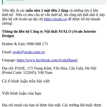
Trên đây là các
mẫu nhà 2 mặt tiền 2 tầng
và những lưu ý khi
thiết kế.
Nếu có nhu cầu tư vấn thiết kế, thi công nội thất nhà ở, hãy
liên hệ với Avalo tại địa chỉ
https://avalo.vn
để được hỗ trợ nhanh
chóng!
Thông tin liên hệ Công ty Nội thất AVALO (Avalo Interior
Design)
Hotline & Zalo: 0986 888 173
Email:
avalo@avalo.com.vn
Fanpage:
https://www.facebook.com/AvaloHanoi/
Địa chỉ: P102E, 173 Trung Kính, Yên Hòa, Cầu Giấy, Hà Nội
(Postal Code: 122045), Việt Nam
Có
0
bình luận trên bài viết
Viết bình luận của bạn
Địa chỉ email của bạn sẽ được bảo mật. Các trường bắt buộc được