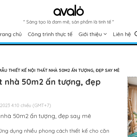
" Sáng tạo là đam mê, sản phẩm là tinh tế "
rang chủ
Công trình thực tế
Giới thiệu
Liên hệ
MẪU THIẾT KẾ NỘI THẤT NHÀ 50M2 ẤN TƯỢNG, ĐẸP SAY MÊ
ất nhà 50m2 ấn tượng, đẹp
/2023 4:10 chiều (GMT+7)
ể ứng dụng nhiều phong cách thiết kế cho căn