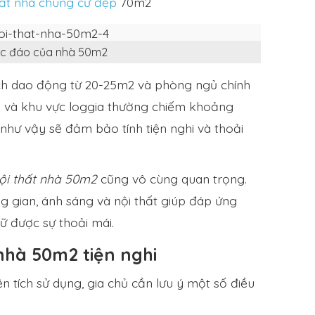
hất nhà chung cư đẹp
70m2
c đáo của nhà 50m2
ch dao động từ 20-25m2 và phòng ngủ chính
hụ và khu vực loggia thường chiếm khoảng
như vậy sẽ đảm bảo tính tiện nghi và thoải
nội thất nhà 50m2
cũng vô cùng quan trọng.
g gian, ánh sáng và nội thất giúp đáp ứng
iữ được sự thoải mái.
 nhà 50m2 tiện nghi
tích sử dụng, gia chủ cần lưu ý một số điều