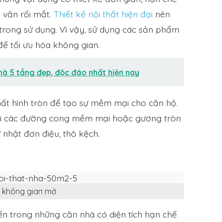
a văn rối mắt.
Thiết kế nội thất hiện đại
nên
 trong sử dụng. Vì vậy, sử dụng các sản phẩm
để tối ưu hóa không gian.
nhà 5 tầng đẹp, độc đáo nhất hiện nay
hất hình tròn để tạo sự mềm mại cho căn hộ.
với các đường cong mềm mại hoặc gương tròn
nhật đơn điệu, thô kệch.
ế không gian mở
ến trong những căn nhà có diện tích hạn chế