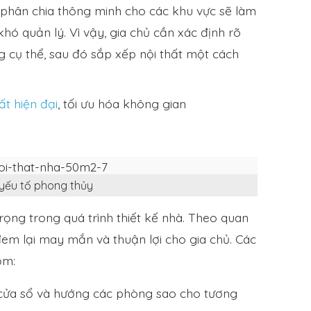
 phân chia thông minh cho các khu vực sẽ làm
hó quản lý. Vì vậy, gia chủ cần xác định rõ
g cụ thể, sau đó sắp xếp nội thất một cách
ất hiện đại
, tối ưu hóa không gian
 yếu tố phong thủy
rọng trong quá trình thiết kế nhà. Theo quan
đem lại may mắn và thuận lợi cho gia chủ. Các
ồm:
cửa sổ và hướng các phòng sao cho tương