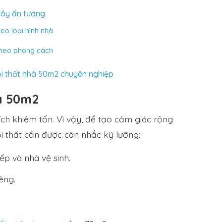
đầy ấn tượng
eo loại hình nhà
 theo phong cách
nội thất nhà 50m2 chuyên nghiệp
à 50m2
ch khiêm tốn. Vì vậy, để tạo cảm giác rộng
nội thất cần được cân nhắc kỹ lưỡng:
p và nhà vệ sinh.
êng.