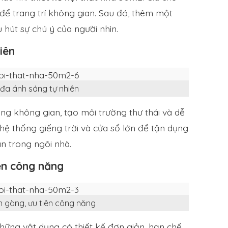
ể trang trí không gian. Sau đó, thêm một
hút sự chú ý của người nhìn.
iên
 đa ánh sáng tự nhiên
ng không gian, tạo môi trường thư thái và dễ
 hệ thống giếng trời và cửa sổ lớn để tận dụng
n trong ngôi nhà.
iên công năng
ọn gàng, ưu tiên công năng
 những vật dụng có thiết kế đơn giản, hạn chế