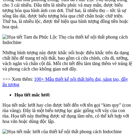
cho 3 cái nhiều. Đầu tiên là nhiều phúc và may mắn, được biểu
tượng hóa qua hình ảnh con dơi. Thứ hai, là nhiều thọ – tức là sự
sống lâu dài, được biểu tượng hóa qua chữ chân hoặc chữ triện.
Thứ ba, là nhiều lộc, được thể hiện qua hình tượng đồng tiền hoặc
hoa quả.
Những hình tượng này được khắc nổi hoặc điêu khắc trên đa dạng
chất liệu để trang trí nội thất, bao gồm cả cửa chính, cửa đi, tường,
vách ngăn và chân cột đá. Mỗi chi tiết đều làm tăng thêm vẻ tráng lệ
và phong cách cho không gian nơi đây.
>>> Xem thêm:
100+ Mẫu thiết kế nội thất hiện đại, sáng tạo, đầy
ấn tượng
Họa tiết mắc lưới
Họa tiết mắc lưới hay còn được biết đến với tên gọi “kim quy” (con
rùa vàng). Đây là một biểu tượng lục giác giống với vảy của con
rùa. Họa tiết này thường được sử dụng làm nền, có thể kết hợp với
hoa văn hoặc dùng độc lập.