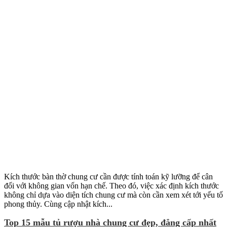
Kích thước bàn thờ chung cư cần được tính toán kỹ lưỡng để cân
đối với không gian vốn hạn chế. Theo đó, việc xác định kích thước
không chỉ dựa vào diện tích chung cư mà còn cần xem xét tới yếu tố
phong thủy. Cùng cập nhật kích...
Top 15 mẫu tủ rượu nhà chung cư đẹp, đẳng cấp nhất