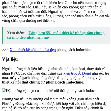
phải được thực hiện một cách khéo léo. Gia chủ nên tránh sử dụng
quá nhiều màu sắc. Điều này sẽ khiến cho không gian trở nên bí
bách, rối mắt và mất cân đối. Ngoài sự tinh tế và cổ điển của màu
sắc, phong cách kiến trúc Đông Dương còn thể hiện tính hiện đại và
vững chắc qua đường nét thiết kế.
Xem thêm:
Tổng hợp 55+ mẫu thiết kế phòng tắm chung
cư nhỏ đẹp nhất hiện nay
>>>
Xem thiết kế nội thất nhà đẹp
phong cách Indochine
Vật liệu
Ngoài những chất liệu hiện đại như sắt thép, kim loại, thủy tinh và
nhựa PVC, các chất liệu đặc trưng của
kiến trúc Á Đông
như gỗ, tre
nứa, mây và gạch bông cũng được ứng dụng rộng rãi trong việc
thiết kế nội thất chung cư phong cách Indochine
.
Những vật liệu này không chỉ tạo ra một không gian đậm chất
Phương Đông. Đặc biệt, khi được kết hợp với các chất liệu hiện đại,
căn hộ sẽ trở nên cực kỳ sang trọng, tiện nghi. Điều này chính là