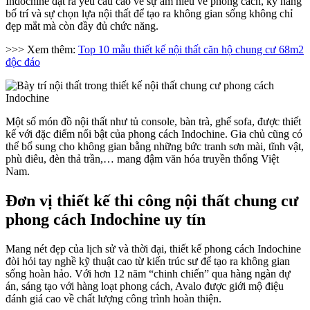
Indochine đặt ra yêu cầu cao về sự am hiểu về phong cách, kỹ năng
bố trí và sự chọn lựa nội thất để tạo ra không gian sống không chỉ
đẹp mắt mà còn đầy đủ chức năng.
>>> Xem thêm:
Top 10 mẫu thiết kế nội thất căn hộ chung cư 68m2
độc đáo
Một số món đồ nội thất như tủ console, bàn trà, ghế sofa, được thiết
kế với đặc điểm nổi bật của phong cách Indochine. Gia chủ cũng có
thể bổ sung cho không gian bằng những bức tranh sơn mài, tĩnh vật,
phù điêu, đèn thả trần,… mang đậm văn hóa truyền thống Việt
Nam.
Đơn vị thiết kế thi công nội thất chung cư
phong cách Indochine uy tín
Mang nét đẹp của lịch sử và thời đại, thiết kế phong cách Indochine
đòi hỏi tay nghề kỹ thuật cao từ kiến trúc sư để tạo ra không gian
sống hoàn hảo. Với hơn 12 năm “chinh chiến” qua hàng ngàn dự
án, sáng tạo với hàng loạt phong cách, Avalo được giới mộ điệu
đánh giá cao về chất lượng công trình hoàn thiện.