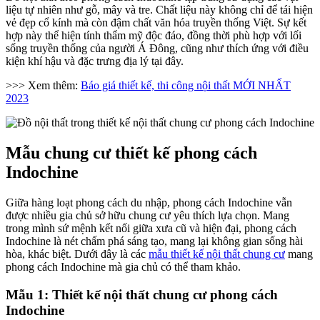
liệu tự nhiên như gỗ, mây và tre. Chất liệu này không chỉ để tái hiện
vẻ đẹp cổ kính mà còn đậm chất văn hóa truyền thống Việt. Sự kết
hợp này thể hiện tính thẩm mỹ độc đáo, đồng thời phù hợp với lối
sống truyền thống của người Á Đông, cũng như thích ứng với điều
kiện khí hậu và đặc trưng địa lý tại đây.
>>> Xem thêm:
Báo giá thiết kế, thi công nội thất MỚI NHẤT
2023
Mẫu chung cư thiết kế phong cách
Indochine
Giữa hàng loạt phong cách du nhập, phong cách Indochine vẫn
được nhiều gia chủ sở hữu chung cư yêu thích lựa chọn. Mang
trong mình sứ mệnh kết nối giữa xưa cũ và hiện đại, phong cách
Indochine là nét chấm phá sáng tạo, mang lại không gian sống hài
hòa, khác biệt. Dưới đây là các
mẫu thiết kế nội thất chung cư
mang
phong cách Indochine mà gia chủ có thể tham khảo.
Mẫu 1: Thiết kế nội thất chung cư phong cách
Indochine