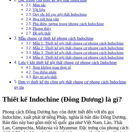
Màu sắc
Vật liệu
Quy tắc bố cục nội thất Indochine
Họa tiết hoa văn
Phù điêu, tượng trong phong cách Indochine
Phong thủy
Đồ nội thất
Mẫu chung cư thiết kế phong cách Indochine
Mẫu 1: Thiết kế nội thất chung cư phong cách Indochine
Mẫu 2: Thiết kế nội thất chung cư phong cách Indochine
Mẫu 3: Thiết kế nội thất chung cư phong cách Indochine
Mẫu 4: Thiết kế nội thất chung cư phong cách Indochine
Lưu ý khi thiết kế nội thất chung cư phong cách Indochine
Xem không gian thực tế
Tạo điểm nhấn
Bày trí nội thất
Đơn vị thiết kế thi công nội thất chung cư phong cách Indochine
uy tín
Thiết kế Indochine (Đông Dương) là gì?
Phong cách Đông Dương hay còn được biết đến với tên gọi
Indochine, xuất phát từ tiếng Pháp, nghĩa là bán đảo Đông Dương.
Bán đảo này bao gồm một số quốc gia như Việt Nam, Lào, Thái
Lan, Campuchia, Malaysia và Myanmar. Đặc trưng của phong cách