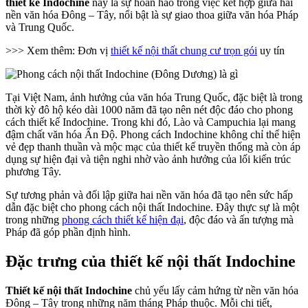
thiết kế Indochine
này là sự hoàn hảo trong việc kết hợp giữa hai
nền văn hóa Đông – Tây, nổi bật là sự giao thoa giữa văn hóa Pháp
và Trung Quốc.
>>> Xem thêm: Đơn vị
thiết kế nội thất chung cư trọn gói
uy tín
Tại Việt Nam, ảnh hưởng của văn hóa Trung Quốc, đặc biệt là trong
thời kỳ đô hộ kéo dài 1000 năm đã tạo nên nét độc đáo cho phong
cách thiết kế Indochine. Trong khi đó, Lào và Campuchia lại mang
đậm chất văn hóa Ấn Độ. Phong cách Indochine không chỉ thể hiện
vẻ đẹp thanh thuần và mộc mạc của thiết kế truyền thống mà còn áp
dụng sự hiện đại và tiện nghi nhờ vào ảnh hưởng của lối kiến trúc
phương Tây.
Sự tương phản và đối lập giữa hai nền văn hóa đã tạo nên sức hấp
dẫn đặc biệt cho phong cách nội thất Indochine. Đây thực sự là một
trong những
phong cách thiết kế hiện đại
, độc đáo và ấn tượng mà
Pháp đã góp phần định hình.
Đặc trưng của thiết kế nội thất Indochine
Thiết kế nội thất Indochine
chủ yếu lấy cảm hứng từ nền văn hóa
Đông – Tây trong những năm tháng Pháp thuộc. Mỗi chi tiết,