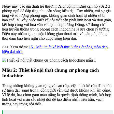
Ngày nay, các gia đình trẻ thường ưa chuộng những căn hộ với 2-3
phòng ngủ để đáp ứng nhu cầu sống hiện đại. Tuy nhiên, với sự gia
tăng về số lượng phòng ngủ, không gian sinh hoạt tự nhiên sẽ bị
hạn chế. Vì vậy, việc thiết kế nội thất cần phải linh hoạt và đơn giản,
kết hợp cùng với hoa văn và họa tiết phương Đông, sử dụng chất
liệu truyền thống trong phong cách Indochine là lựa chọn lý tưởng.
Điều này nhằm tạo ra một không gian thoải mái và gần gũi, đồng
thời đảm bảo tiện nghi cho cuộc sống hiện đại.
>>> Xem thêm:
15+ Mẫu thiết kế biệt thự 3 tầng ở nông thôn đẹp,
hiện đại nhất
Mẫu 2: Thiết kế nội thất chung cư phong cách
Indochine
Trong những không gian rộng và cao cấp, việc thiết kế cần đảm bảo
sự hiện đại, sang trọng, đồng thời vẫn giữ được không khí ấm cúng.
Vì lẽ đó, lựa chọn gam màu trắng là quyết định thông minh, kết hợp
linh hoạt với màu sắc nhiệt đới để tạo điểm nhấn trên trần, vách
tường hay trong nội thất.