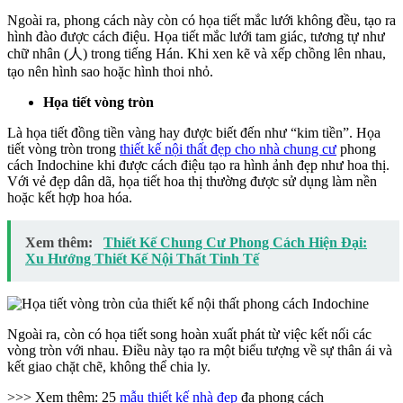
Ngoài ra, phong cách này còn có họa tiết mắc lưới không đều, tạo ra
hình đào được cách điệu. Họa tiết mắc lưới tam giác, tương tự như
chữ nhân (人) trong tiếng Hán. Khi xen kẽ và xếp chồng lên nhau,
tạo nên hình sao hoặc hình thoi nhỏ.
Họa tiết vòng tròn
Là họa tiết đồng tiền vàng hay được biết đến như “kim tiền”. Họa
tiết vòng tròn trong
thiết kế nội thất đẹp cho nhà chung cư
phong
cách Indochine khi được cách điệu tạo ra hình ảnh đẹp như hoa thị.
Với vẻ đẹp dân dã, họa tiết hoa thị thường được sử dụng làm nền
hoặc kết hợp hoa hóa.
Xem thêm:
Thiết Kế Chung Cư Phong Cách Hiện Đại:
Xu Hướng Thiết Kế Nội Thất Tinh Tế
Ngoài ra, còn có họa tiết song hoàn xuất phát từ việc kết nối các
vòng tròn với nhau. Điều này tạo ra một biểu tượng về sự thân ái và
kết giao chặt chẽ, không thể chia ly.
>>> Xem thêm: 25
mẫu thiết kế nhà đẹp
đa phong cách