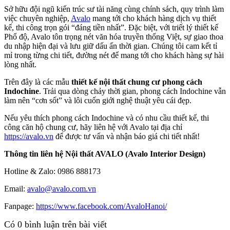
Sở hữu đội ngũ kiến trúc sư tài năng cùng chính sách, quy trình làm
việc chuyên nghiệp,
Avalo
mang tới cho khách hàng dịch vụ thiết
kế, thi công trọn gói “đáng tiền nhất”. Đặc biệt, với triết lý thiết kế
Phổ độ, Avalo tôn trọng nét văn hóa truyền thống Việt, sự giao thoa
du nhập hiện đại và lưu giữ dấu ấn thời gian. Chúng tôi cam kết tỉ
mỉ trong từng chi tiết, đường nét để mang tới cho khách hàng sự hài
lòng nhất.
Trên đây là các mẫu
thiết kế nội thất chung cư phong cách
Indochine
. Trải qua dòng chảy thời gian, phong cách Indochine vẫn
làm nên “cơn sốt” và lôi cuốn giới nghệ thuật yêu cái đẹp.
Nếu yêu thích phong cách Indochine và có nhu cầu thiết kế, thi
công căn hộ chung cư, hãy liên hệ với Avalo tại địa chỉ
https://avalo.vn
để được tư vấn và nhận báo giá chi tiết nhất!
Thông tin liên hệ Nội thất AVALO (Avalo Interior Design)
Hotline & Zalo: 0986 888173
Email:
avalo@avalo.com.vn
Fanpage:
https://www.facebook.com/AvaloHanoi/
Có
0
bình luận trên bài viết