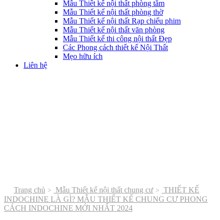
Mẫu Thiết kế nội thất phòng tắm
Mẫu Thiết kế nội thất phòng thờ
Mẫu Thiết kế nội thất Rạp chiếu phim
Mẫu Thiết kế nội thất văn phòng
Mẫu Thiết kế thi công nội thất Đẹp
Các Phong cách thiết kế Nội Thất
Mẹo hữu ích
Liên hệ
Trang chủ
Mẫu Thiết kế nội thất chung cư
THIẾT KẾ
INDOCHINE LÀ GÌ? MẪU THIẾT KẾ CHUNG CƯ PHONG
CÁCH INDOCHINE MỚI NHẤT 2024