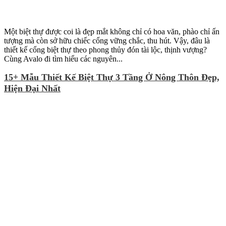
Một biệt thự được coi là đẹp mắt không chỉ có hoa văn, phào chỉ ấn
tượng mà còn sở hữu chiếc cổng vững chắc, thu hút. Vậy, đâu là
thiết kế cổng biệt thự theo phong thủy đón tài lộc, thịnh vượng?
Cùng Avalo đi tìm hiểu các nguyên...
15+ Mẫu Thiết Kế Biệt Thự 3 Tầng Ở Nông Thôn Đẹp,
Hiện Đại Nhất